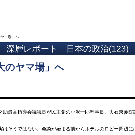
ト
のヤマ場」へ
深層レポート 日本の政治(123)
大のヤマ場」へ
助最高指導会議議長が民主党の小沢一郎幹事長、輿石東参院
はそうではない。会談が始まる前からホテルのロビー周辺に