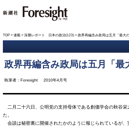
新潮社 Foresight フォーサイ
TOP
>
連載
>
深層レポート 日本の政治(123)
>
政界再編含み政局は五月「最大
政界再編含み政局は五月「最
執筆者：Foresight
2010年4月号
二月二十六日、公明党の支持母体である創価学会の秋谷栄之
た。
会談は秘密裏に開催されたかのように報じられているが、実