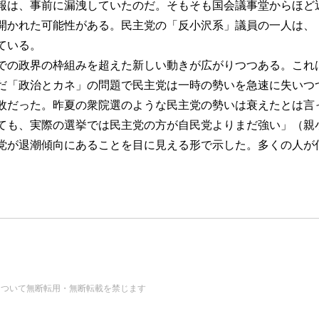
報は、事前に漏洩していたのだ。そもそも国会議事堂からほど
開かれた可能性がある。民主党の「反小沢系」議員の一人は、
ている。
での政界の枠組みを超えた新しい動きが広がりつつある。これ
「政治とカネ」の問題で民主党は一時の勢いを急速に失いつ
敗だった。昨夏の衆院選のような民主党の勢いは衰えたとは言
ても、実際の選挙では民主党の方が自民党よりまだ強い」（親
党が退潮傾向にあることを目に見える形で示した。多くの人が
の画像・データについて無断転用・無断転載を禁じます