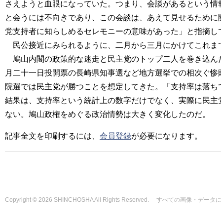
さえようと血眼になっていた。つまり、会談があるという情
と会うには不向きであり、この会談は、あえて見せるために
党支持者に知らしめるセレモニーの意味があった」と指摘し
民公接近にみられるように、二月から三月にかけてこれま
鳩山内閣の政策的な迷走と民主党のトップ二人を巻き込んだ
月二十一日投開票の長崎県知事選など地方選挙での相次ぐ惨
院選では民主党が勝つことを想定してきた。「支持率は落ち
結果は、支持率という統計上の数字だけでなく、実際に民主
ない。鳩山政権をめぐる政治情勢は大きく変化したのだ。
記事全文を印刷するには、
会員登録
が必要になります。
Copyright © 2026 SHINCHOSHA All Rights Reserved. すべて