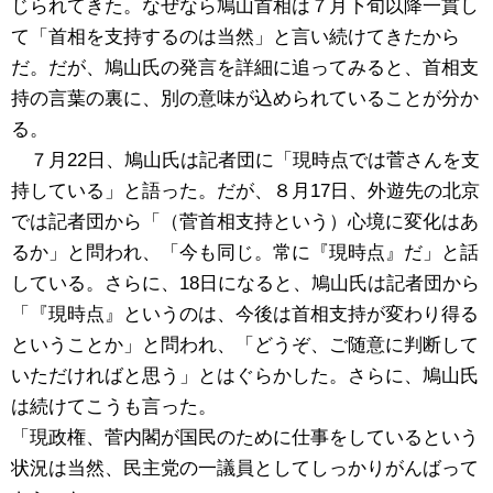
じられてきた。なぜなら鳩山首相は７月下旬以降一貫し
て「首相を支持するのは当然」と言い続けてきたから
だ。だが、鳩山氏の発言を詳細に追ってみると、首相支
持の言葉の裏に、別の意味が込められていることが分か
る。
７月22日、鳩山氏は記者団に「現時点では菅さんを支
持している」と語った。だが、８月17日、外遊先の北京
では記者団から「（菅首相支持という）心境に変化はあ
るか」と問われ、「今も同じ。常に『現時点』だ」と話
している。さらに、18日になると、鳩山氏は記者団から
「『現時点』というのは、今後は首相支持が変わり得る
ということか」と問われ、「どうぞ、ご随意に判断して
いただければと思う」とはぐらかした。さらに、鳩山氏
は続けてこうも言った。
「現政権、菅内閣が国民のために仕事をしているという
状況は当然、民主党の一議員としてしっかりがんばって