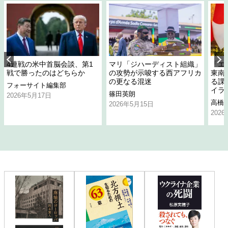
4連戦の米中首脳会談、第1
マリ「ジハーディスト組織」
「エ
戦で勝ったのはどちらか
の攻勢が示唆する西アフリカ
東南
の更なる混迷
る課
フォーサイト編集部
イラ
篠田英朗
2026年5月17日
高橋
2026年5月15日
202