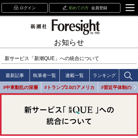
ログイン
初めての方
会員登録
お知らせ
新サービス「新潮QUE」への統合について
最新記事
執筆者一覧
連載一覧
ランキング
#中東動乱の深層
#トランプ2.0のアメリカ
#習近平体制の光