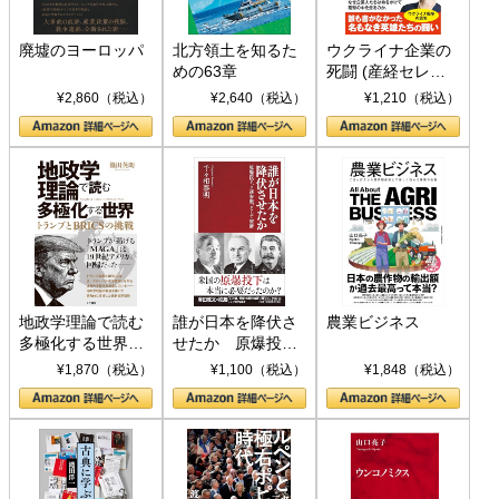
廃墟のヨーロッパ
北方領土を知るた
ウクライナ企業の
めの63章
死闘 (産経セレク
ト S 039)
¥2,860（税込）
¥2,640（税込）
¥1,210（税込）
地政学理論で読む
誰が日本を降伏さ
農業ビジネス
多極化する世界：
せたか 原爆投
トランプとBRICS
下、ソ連参戦、そ
¥1,870（税込）
¥1,100（税込）
¥1,848（税込）
の挑戦
して聖断 (PHP新
書)