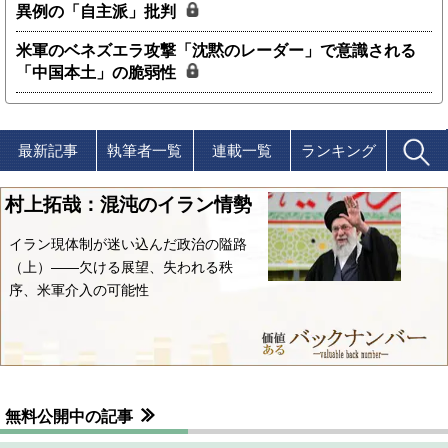
異例の「自主派」批判
米軍のベネズエラ攻撃「沈黙のレーダー」で意識される
「中国本土」の脆弱性
最新記事
執筆者一覧
連載一覧
ランキング
村上拓哉：混沌のイラン情勢
イラン現体制が迷い込んだ政治の隘路
（上）――欠ける展望、失われる秩
序、米軍介入の可能性
無料公開中の記事