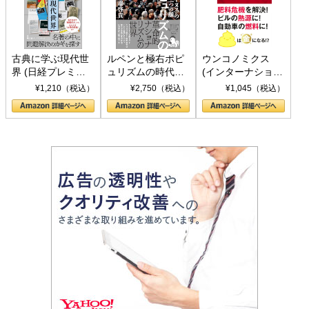
古典に学ぶ現代世
ルペンと極右ポピ
ウンコノミクス
界 (日経プレミア
ュリズムの時代：
(インターナショナ
シリーズ)
〈ヤヌス〉の二つ
ル新書)
¥1,210（税込）
¥2,750（税込）
¥1,045（税込）
の顔