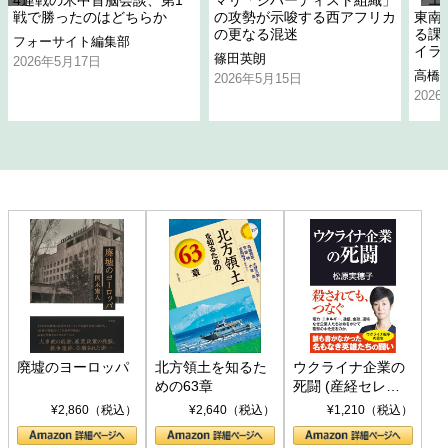
4連戦の米中首脳会談、第1
マリ「ジハーディスト組織」
「エ
戦で勝ったのはどちらか
の攻勢が示唆する西アフリカ
東南
の更なる混迷
る課
フォーサイト編集部
イラ
篠田英朗
2026年5月17日
高橋
2026年5月15日
202
廃墟のヨーロッパ
北方領土を知るた
ウクライナ企業の
めの63章
死闘 (産経セレク
ト S 039)
¥2,860（税込）
¥2,640（税込）
¥1,210（税込）