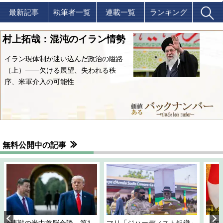
最新記事
執筆者一覧
連載一覧
ランキング
村上拓哉：混沌のイラン情勢
イラン現体制が迷い込んだ政治の隘路
（上）――欠ける展望、失われる秩
序、米軍介入の可能性
無料公開中の記事