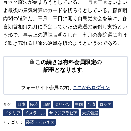
ョック療法が始まろうとしている。 与党三党はいよい
よ最後の景気対策のカードを切ろうとしている。森喜朗
内閣の退陣だ。三月十三日に開く自民党大会を前に、森
喜朗首相は九月に予定していた総裁選の前倒し実施とい
う形で、事実上の退陣表明をした。七月の参院選に向け
て吹き荒れる世論の逆風を鎮めようというのである。
この続きは有料会員限定の
記事となります。
フォーサイト会員の方は
ここからログイン
タグ：
日本
経済
日銀
タリバン
中国
台湾
ロシア
イタリア
イスラエル
サウジアラビア
大統領選
カテゴリ：
経済・ビジネス