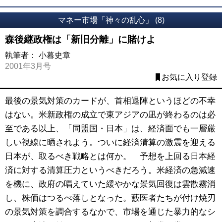
マネー市場「神々の乱心」 (8)
森後継政権は「新旧分離」に賭けよ
執筆者：
小暮史章
2001年3月号
お気に入り登録
最後の景気対策のカードが、首相退陣というほどの不幸
はない。米新政権の成立で東アジアの凪が終わるのは必
至である以上、「同盟国・日本」は、経済面でも一層厳
しい視線に晒されよう。ついに経済清算の激震を迎える
日本が、取るべき戦略とは何か。 予想を上回る日本経
済に対する清算圧力というべきだろう。米経済の急減速
を機に、政府の唱えていた緩やかな景気回復は雲散霧消
し、株価はつるべ落しとなった。藪医者たちが付け焼刃
の景気対策を調合するなかで、市場を通じた暴力的なシ