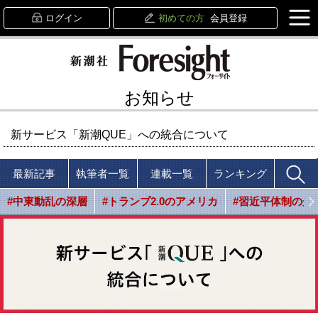
ログイン
初めての方
会員登録
お知らせ
新サービス「新潮QUE」への統合について
最新記事
執筆者一覧
連載一覧
ランキング
#中東動乱の深層
#トランプ2.0のアメリカ
#習近平体制の光