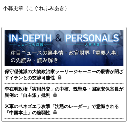
小暮史章（こぐれふみあき）
保守穏健派の大物政治家ラーリージャーニーの殺害が閉ざ
すイランとの交渉可能性
李在明政権「実用外交」の中核、魏聖洛・国家安保室長が
異例の「自主派」批判
米軍のベネズエラ攻撃「沈黙のレーダー」で意識される
「中国本土」の脆弱性