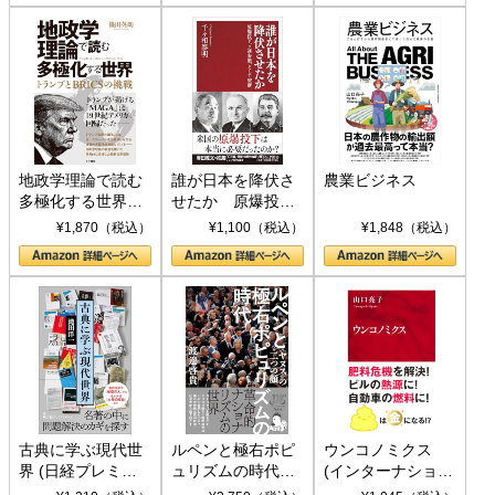
地政学理論で読む
誰が日本を降伏さ
農業ビジネス
多極化する世界：
せたか 原爆投
トランプとBRICS
下、ソ連参戦、そ
¥1,870（税込）
¥1,100（税込）
¥1,848（税込）
の挑戦
して聖断 (PHP新
書)
古典に学ぶ現代世
ルペンと極右ポピ
ウンコノミクス
界 (日経プレミア
ュリズムの時代：
(インターナショナ
シリーズ)
〈ヤヌス〉の二つ
ル新書)