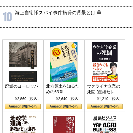
10
海上自衛隊スパイ事件摘発の背景とは
廃墟のヨーロッパ
北方領土を知るた
ウクライナ企業の
めの63章
死闘 (産経セレク
ト S 039)
¥2,860（税込）
¥2,640（税込）
¥1,210（税込）