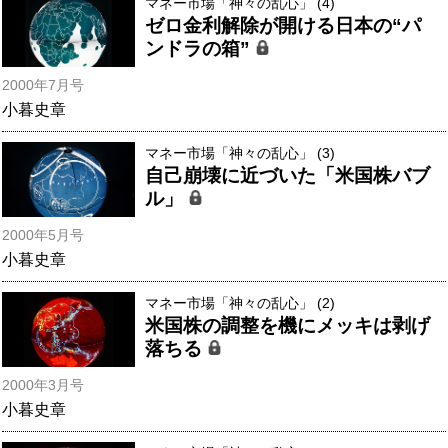
マネー市場「神々の乱心」 (4)
ゼロ金利解除が開ける日本の“パ
ンドラの箱”
2000年7月号
小暮史章
マネー市場「神々の乱心」 (3)
自己崩壊に近づいた「米国株バブ
ル」
2000年5月号
小暮史章
マネー市場「神々の乱心」 (2)
米国株の調整を機にメッキは剥げ
落ちる
2000年3月号
小暮史章