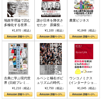
地政学理論で読む
誰が日本を降伏さ
農業ビジネス
多極化する世界：
せたか 原爆投
トランプとBRICS
下、ソ連参戦、そ
¥1,870（税込）
¥1,100（税込）
¥1,848（税込）
の挑戦
して聖断 (PHP新
書)
古典に学ぶ現代世
ルペンと極右ポピ
ウンコノミクス
界 (日経プレミア
ュリズムの時代：
(インターナショナ
シリーズ)
〈ヤヌス〉の二つ
ル新書)
¥1,210（税込）
¥2,750（税込）
¥1,045（税込）
の顔