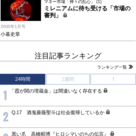
マネー市場「神々の乱心」 (1)
ミレニアムに待ち受ける「市場の
審判」
2000年1月号
小暮史章
注目記事ランキング
ランキング一覧
24時間
1週間
f
1
「霞が関の埋蔵金」は間違いなく存在する
2
Q.17 酒鬼薔薇聖斗は社会復帰しているか
黒い爪 高橋昭博『ヒロシマいのちの伝言』