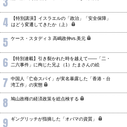
3
4
【特別講演】イスラエルの「政治」「安全保障」
はどう変遷してきたか（上）
5
ケース・スタディ３ 高嶋政伸vs.美元
6
【特別連載】引き裂かれた時を越えて――「二・
二六事件」に殉じた兄よ（1）たまさんの絵
7
中国人「亡命スパイ」が実名暴露した「香港・台
湾工作」の実態
8
鳩山政権の経済政策を総点検する
9
ギングリッチが指摘した「オバマの資質」