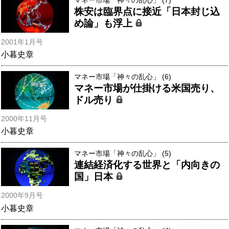
株安は臨界点に接近「日本封じ込
め論」も浮上
2001年1月号
小暮史章
マネー市場「神々の乱心」 (6)
マネー市場が仕掛ける米国売り、
ドル売り
2000年11月号
小暮史章
マネー市場「神々の乱心」 (5)
連結経済化する世界と「内向きの
国」日本
2000年9月号
小暮史章