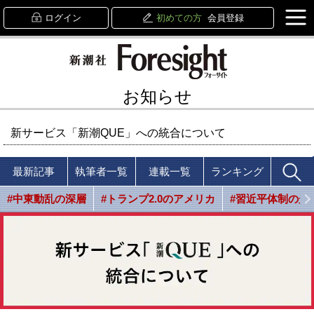
ログイン
初めての方
会員登録
お知らせ
新サービス「新潮QUE」への統合について
最新記事
執筆者一覧
連載一覧
ランキング
#中東動乱の深層
#トランプ2.0のアメリカ
#習近平体制の光