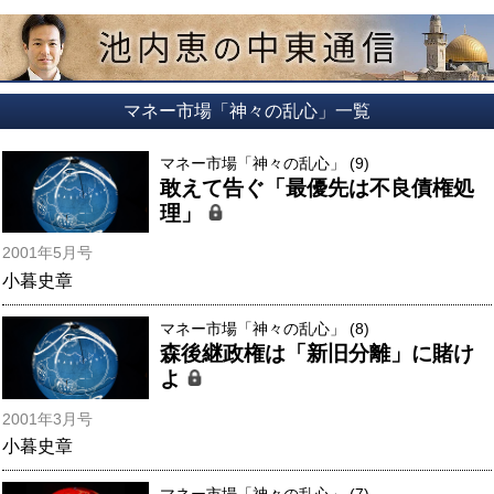
マネー市場「神々の乱心」一覧
マネー市場「神々の乱心」 (9)
敢えて告ぐ「最優先は不良債権処
理」
2001年5月号
小暮史章
マネー市場「神々の乱心」 (8)
森後継政権は「新旧分離」に賭け
よ
2001年3月号
小暮史章
マネー市場「神々の乱心」 (7)