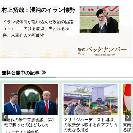
村上拓哉：混沌のイラン情勢
イラン現体制が迷い込んだ政治の隘路
（上）――欠ける展望、失われる秩
序、米軍介入の可能性
無料公開中の記事
4連戦の米中首脳会談、第1
マリ「ジハーディスト組織」
「エ
戦で勝ったのはどちらか
の攻勢が示唆する西アフリカ
東南
の更なる混迷
る課
フォーサイト編集部