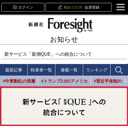
ログイン
初めての方
会員登録
お知らせ
新サービス「新潮QUE」への統合について
最新記事
執筆者一覧
連載一覧
ランキング
#中東動乱の深層
#トランプ2.0のアメリカ
#習近平体制の光