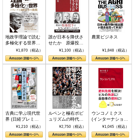
地政学理論で読む
誰が日本を降伏さ
農業ビジネス
多極化する世界：
せたか 原爆投
トランプとBRICS
下、ソ連参戦、そ
¥1,870（税込）
¥1,100（税込）
¥1,848（税込）
の挑戦
して聖断 (PHP新
書)
古典に学ぶ現代世
ルペンと極右ポピ
ウンコノミクス
界 (日経プレミア
ュリズムの時代：
(インターナショナ
シリーズ)
〈ヤヌス〉の二つ
ル新書)
¥1,210（税込）
¥2,750（税込）
¥1,045（税込）
の顔