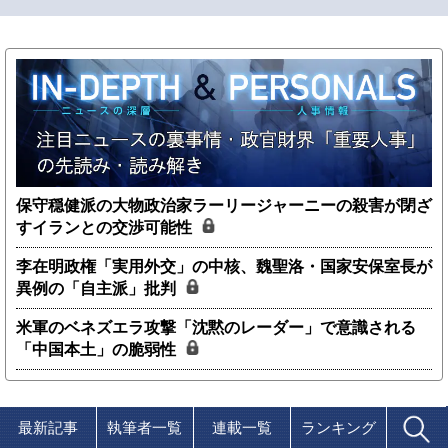
保守穏健派の大物政治家ラーリージャーニーの殺害が閉ざ
すイランとの交渉可能性
李在明政権「実用外交」の中核、魏聖洛・国家安保室長が
異例の「自主派」批判
米軍のベネズエラ攻撃「沈黙のレーダー」で意識される
「中国本土」の脆弱性
最新記事
執筆者一覧
連載一覧
ランキング