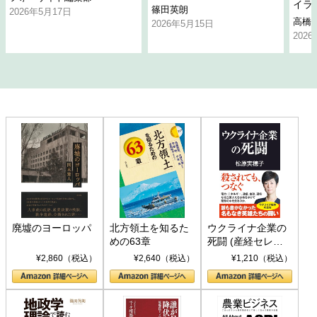
イラ
篠田英朗
2026年5月17日
高橋
2026年5月15日
202
廃墟のヨーロッパ
北方領土を知るた
ウクライナ企業の
めの63章
死闘 (産経セレク
ト S 039)
¥2,860（税込）
¥2,640（税込）
¥1,210（税込）