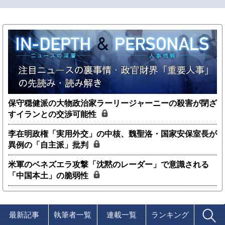
保守穏健派の大物政治家ラーリージャーニーの殺害が閉ざ
すイランとの交渉可能性
李在明政権「実用外交」の中核、魏聖洛・国家安保室長が
異例の「自主派」批判
米軍のベネズエラ攻撃「沈黙のレーダー」で意識される
「中国本土」の脆弱性
最新記事
執筆者一覧
連載一覧
ランキング