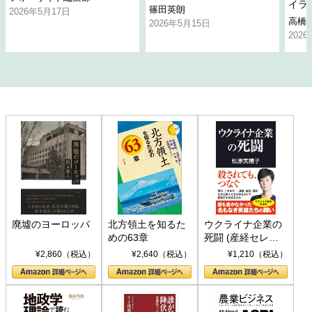
イラ
篠田英朗
2026年5月17日
高橋
2026年5月15日
202
廃墟のヨーロッパ
北方領土を知るた
ウクライナ企業の
めの63章
死闘 (産経セレク
ト S 039)
¥2,860（税込）
¥2,640（税込）
¥1,210（税込）