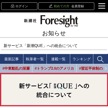
ログイン
初めての方
会員登録
お知らせ
新サービス「新潮QUE」への統合について
最新記事
執筆者一覧
連載一覧
ランキング
#中東動乱の深層
#トランプ2.0のアメリカ
#習近平体制の光