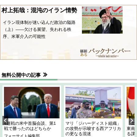
村上拓哉：混沌のイラン情勢
イラン現体制が迷い込んだ政治の隘路
（上）――欠ける展望、失われる秩
序、米軍介入の可能性
無料公開中の記事
4連戦の米中首脳会談、第1
マリ「ジハーディスト組織」
「エ
戦で勝ったのはどちらか
の攻勢が示唆する西アフリカ
東南
の更なる混迷
る課
フォーサイト編集部