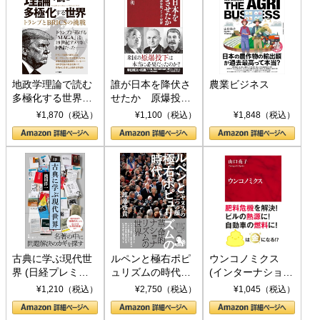
地政学理論で読む
誰が日本を降伏さ
農業ビジネス
多極化する世界：
せたか 原爆投
トランプとBRICS
下、ソ連参戦、そ
¥1,870（税込）
¥1,100（税込）
¥1,848（税込）
の挑戦
して聖断 (PHP新
書)
古典に学ぶ現代世
ルペンと極右ポピ
ウンコノミクス
界 (日経プレミア
ュリズムの時代：
(インターナショナ
シリーズ)
〈ヤヌス〉の二つ
ル新書)
¥1,210（税込）
¥2,750（税込）
¥1,045（税込）
の顔