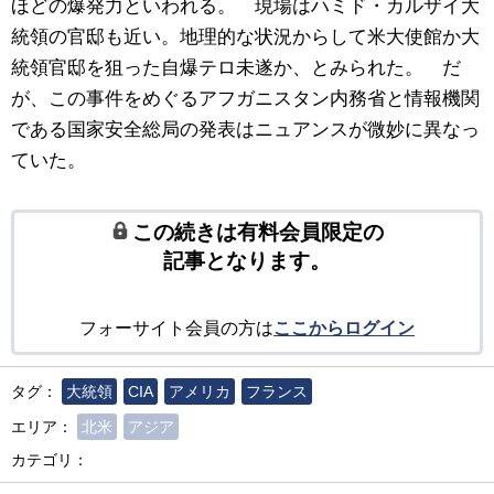
ほどの爆発力といわれる。 現場はハミド・カルザイ大
統領の官邸も近い。地理的な状況からして米大使館か大
統領官邸を狙った自爆テロ未遂か、とみられた。 だ
が、この事件をめぐるアフガニスタン内務省と情報機関
である国家安全総局の発表はニュアンスが微妙に異なっ
ていた。
この続きは有料会員限定の
記事となります。
フォーサイト会員の方は
ここからログイン
タグ：
大統領
CIA
アメリカ
フランス
エリア：
北米
アジア
カテゴリ：