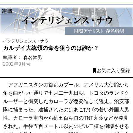
インテリジェンス・ナウ
カルザイ大統領の命を狙うのは誰か？
執筆者：
春名幹男
2002年9月号
お気に入り登録
アフガニスタンの首都カブール、アメリカ大使館から
角を曲がった通りで七月二十九日朝、トヨタのランドク
ルーザーと衝突したカローラが急発進して逃走、治安部
隊に捕まった。逮捕されたのはあごひげの若い外国人男
性。カローラ車内から約五百キロのTNT火薬などが発見
された。半径五百メートル以内のビル二棟を倒壊させる