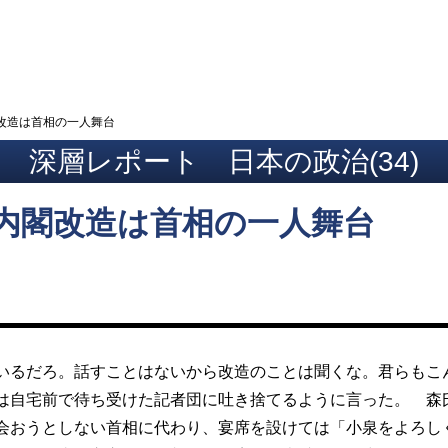
ト
改造は首相の一人舞台
深層レポート 日本の政治(34)
内閣改造は首相の一人舞台
るだろ。話すことはないから改造のことは聞くな。君らもこ
は自宅前で待ち受けた記者団に吐き捨てるように言った。 森
会おうとしない首相に代わり、宴席を設けては「小泉をよろし