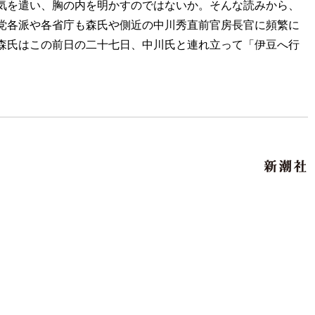
気を遣い、胸の内を明かすのではないか。そんな読みから、
党各派や各省庁も森氏や側近の中川秀直前官房長官に頻繁に
森氏はこの前日の二十七日、中川氏と連れ立って「伊豆へ行