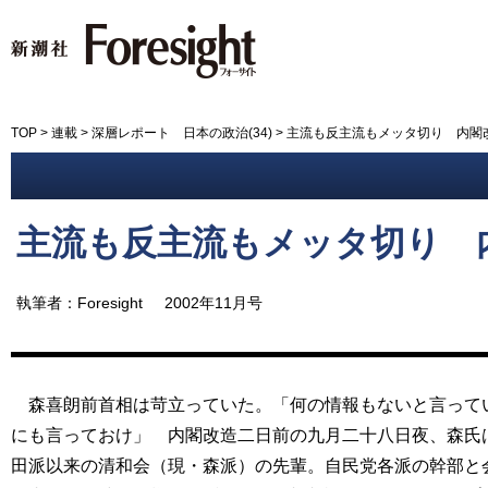
新潮社 Foresight フォーサイ
TOP
>
連載
>
深層レポート 日本の政治(34)
>
主流も反主流もメッタ切り 内閣
主流も反主流もメッタ切り 
執筆者：Foresight
2002年11月号
森喜朗前首相は苛立っていた。「何の情報もないと言ってい
にも言っておけ」 内閣改造二日前の九月二十八日夜、森氏
田派以来の清和会（現・森派）の先輩。自民党各派の幹部と