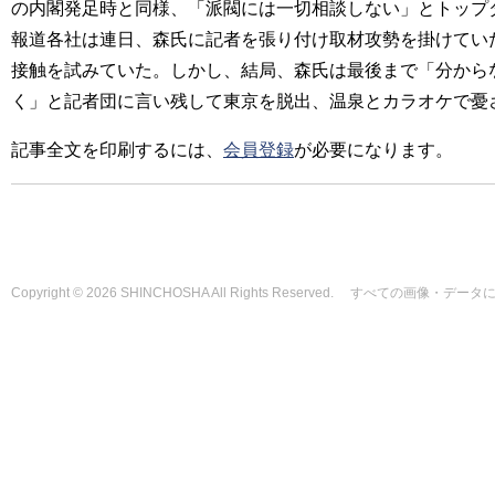
の内閣発足時と同様、「派閥には一切相談しない」とトップ
報道各社は連日、森氏に記者を張り付け取材攻勢を掛けてい
接触を試みていた。しかし、結局、森氏は最後まで「分から
く」と記者団に言い残して東京を脱出、温泉とカラオケで憂
記事全文を印刷するには、
会員登録
が必要になります。
Copyright © 2026 SHINCHOSHA All Rights Reserved. すべて