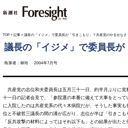
新潮社 Foresight フォーサイ
TOP
>
記事
>
議長の「イジメ」で委員長が「引きこもり」？共産党のやるせなさ
議長の「イジメ」で委員長が
執筆者：林玲
2004年7月号
共産党の志位和夫委員長は五月三十一日、約半月ぶりに党務
十一日の記者会見で、「参院選の本番に備えて大事をとって
に入院したのは共産党系の代々木病院だが、そうした事実も
位と不破哲三議長の間の溝が広がり、志位が半ば「引きこも
「反共攻撃の材料によってはそれ以下も」との結果が出たと