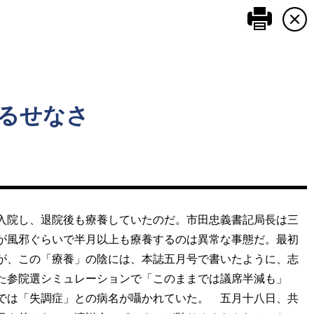
このペ
るせなさ
入院し、退院後も療養していたのだ。市田忠義書記局長は三
が風邪ぐらいで半月以上も療養するのは異常な事態だ。最初
が、この「療養」の陰には、本誌五月号で書いたように、志
た参院選シミュレーションで「このままでは議席半減も」
では「失調症」との病名が囁かれていた。 五月十八日、共