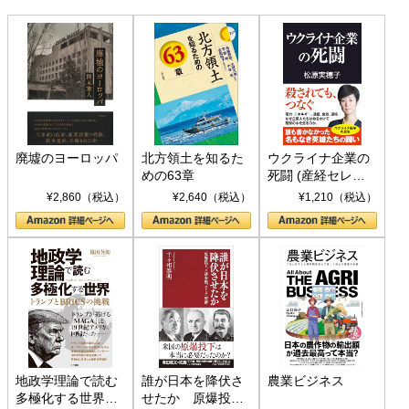
廃墟のヨーロッパ
北方領土を知るた
ウクライナ企業の
めの63章
死闘 (産経セレク
ト S 039)
¥2,860（税込）
¥2,640（税込）
¥1,210（税込）
地政学理論で読む
誰が日本を降伏さ
農業ビジネス
多極化する世界：
せたか 原爆投