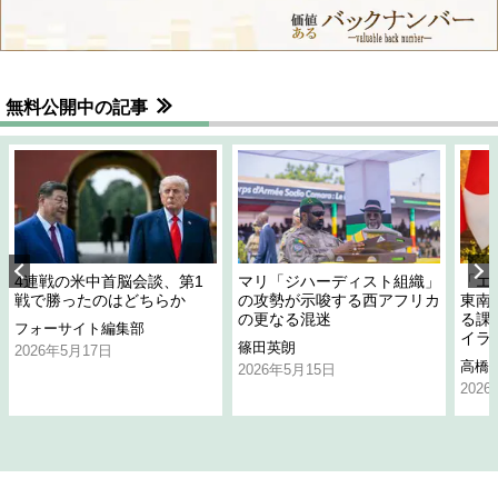
無料公開中の記事
4連戦の米中首脳会談、第1
マリ「ジハーディスト組織」
「エ
戦で勝ったのはどちらか
の攻勢が示唆する西アフリカ
東南
の更なる混迷
る課
フォーサイト編集部
イラ
篠田英朗
2026年5月17日
高橋
2026年5月15日
202