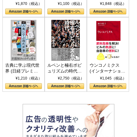
トランプとBRICS
下、ソ連参戦、そ
¥1,870（税込）
¥1,100（税込）
¥1,848（税込）
の挑戦
して聖断 (PHP新
書)
古典に学ぶ現代世
ルペンと極右ポピ
ウンコノミクス
界 (日経プレミア
ュリズムの時代：
(インターナショナ
シリーズ)
〈ヤヌス〉の二つ
ル新書)
¥1,210（税込）
¥2,750（税込）
¥1,045（税込）
の顔