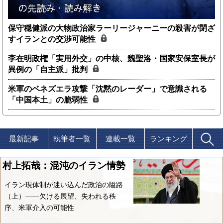
保守穏健派の大物政治家ラーリージャーニーの殺害が閉ざ
すイランとの交渉可能性
李在明政権「実用外交」の中核、魏聖洛・国家安保室長が
異例の「自主派」批判
米軍のベネズエラ攻撃「沈黙のレーダー」で意識される
「中国本土」の脆弱性
最新記事
執筆者一覧
連載一覧
ランキング
村上拓哉：混沌のイラン情勢
イラン現体制が迷い込んだ政治の隘路
（上）――欠ける展望、失われる秩
序、米軍介入の可能性