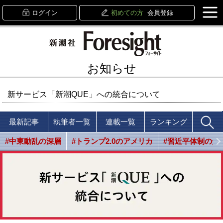
ログイン
初めての方
会員登録
お知らせ
新サービス「新潮QUE」への統合について
最新記事
執筆者一覧
連載一覧
ランキング
#中東動乱の深層
#トランプ2.0のアメリカ
#習近平体制の光