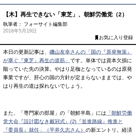
【木】再生できない「東芝」、朝鮮労働党（2）
執筆者：
フォーサイト編集部
2016年5月19日
お気に入り登録
本日の更新記事は、
磯山友幸さんの「国の『原発無策』
が塞ぐ『東芝』再生の道筋」
です。
単体では資本欠損に
陥っていた先の決算。やはり足枷となっているのは原発
事業ですが、肝心の国の方針が定まらないままでは、や
はり再生の道は探れないでしょう。
また、「専門家の部屋」の「朝鮮半島」には
「朝鮮労働
党大会『設計図なき戴冠式』(2)『並進路線』推進と
『委員長』就任」（平井久志さん）
の新エントリ。
経済