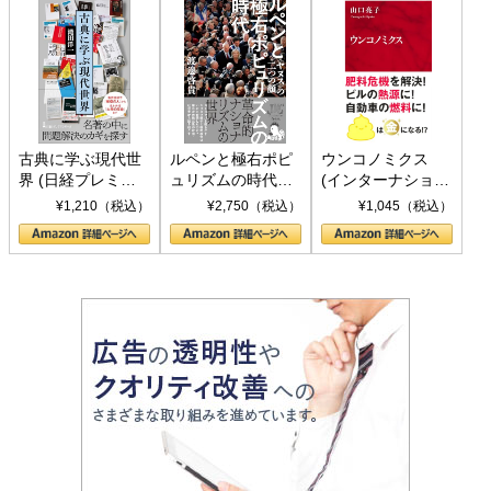
古典に学ぶ現代世
ルペンと極右ポピ
ウンコノミクス
界 (日経プレミア
ュリズムの時代：
(インターナショナ
シリーズ)
〈ヤヌス〉の二つ
ル新書)
¥1,210（税込）
¥2,750（税込）
¥1,045（税込）
の顔