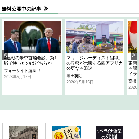
無料公開中の記事
4連戦の米中首脳会談、第1
マリ「ジハーディスト組織」
「エ
戦で勝ったのはどちらか
の攻勢が示唆する西アフリカ
東南
の更なる混迷
る課
フォーサイト編集部
イラ
篠田英朗
2026年5月17日
高橋
2026年5月15日
202