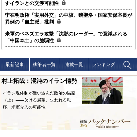
すイランとの交渉可能性
李在明政権「実用外交」の中核、魏聖洛・国家安保室長が
異例の「自主派」批判
米軍のベネズエラ攻撃「沈黙のレーダー」で意識される
「中国本土」の脆弱性
最新記事
執筆者一覧
連載一覧
ランキング
村上拓哉：混沌のイラン情勢
イラン現体制が迷い込んだ政治の隘路
（上）――欠ける展望、失われる秩
序、米軍介入の可能性