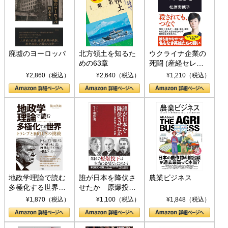
廃墟のヨーロッパ
北方領土を知るた
ウクライナ企業の
めの63章
死闘 (産経セレク
ト S 039)
¥2,860（税込）
¥2,640（税込）
¥1,210（税込）
地政学理論で読む
誰が日本を降伏さ
農業ビジネス
多極化する世界：
せたか 原爆投
トランプとBRICS
下、ソ連参戦、そ
¥1,870（税込）
¥1,100（税込）
¥1,848（税込）
の挑戦
して聖断 (PHP新
書)