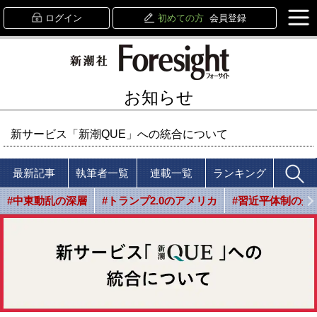
ログイン
初めての方
会員登録
お知らせ
新サービス「新潮QUE」への統合について
最新記事
執筆者一覧
連載一覧
ランキング
#中東動乱の深層
#トランプ2.0のアメリカ
#習近平体制の光