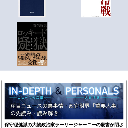
保守穏健派の大物政治家ラーリージャーニーの殺害が閉ざ