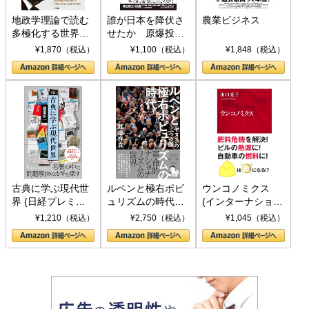
地政学理論で読む
誰が日本を降伏さ
農業ビジネス
多極化する世界：
せたか 原爆投
トランプとBRICS
下、ソ連参戦、そ
¥1,870（税込）
¥1,100（税込）
¥1,848（税込）
の挑戦
して聖断 (PHP新
書)
古典に学ぶ現代世
ルペンと極右ポピ
ウンコノミクス
界 (日経プレミア
ュリズムの時代：
(インターナショナ
シリーズ)
〈ヤヌス〉の二つ
ル新書)
¥1,210（税込）
¥2,750（税込）
¥1,045（税込）
の顔