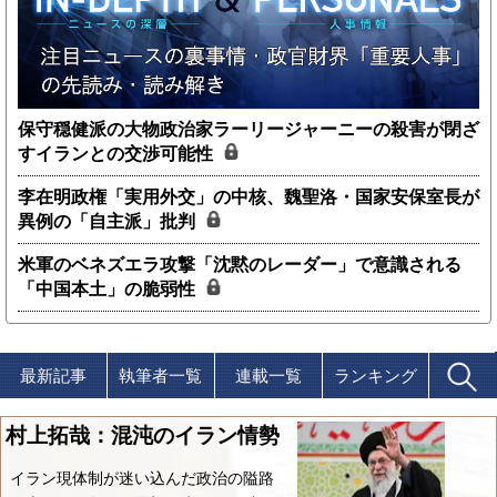
保守穏健派の大物政治家ラーリージャーニーの殺害が閉ざ
すイランとの交渉可能性
李在明政権「実用外交」の中核、魏聖洛・国家安保室長が
異例の「自主派」批判
米軍のベネズエラ攻撃「沈黙のレーダー」で意識される
「中国本土」の脆弱性
最新記事
執筆者一覧
連載一覧
ランキング
村上拓哉：混沌のイラン情勢
イラン現体制が迷い込んだ政治の隘路