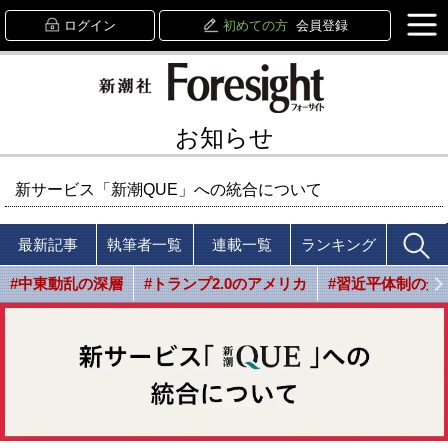
ログイン
初めての方
会員登録
お知らせ
新サービス「新潮QUE」への統合について
最新記事
執筆者一覧
連載一覧
ランキング
#中東動乱の深層
#トランプ2.0のアメリカ
#習近平体制の光