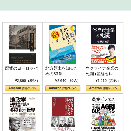
廃墟のヨーロッパ
北方領土を知るた
ウクライナ企業の
めの63章
死闘 (産経セレク
ト S 039)
¥2,860（税込）
¥2,640（税込）
¥1,210（税込）