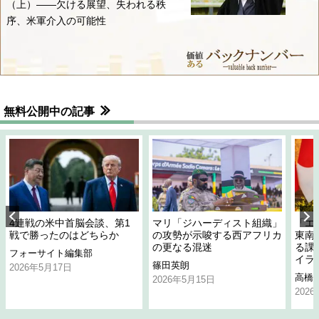
（上）――欠ける展望、失われる秩
序、米軍介入の可能性
無料公開中の記事
4連戦の米中首脳会談、第1
マリ「ジハーディスト組織」
「エ
戦で勝ったのはどちらか
の攻勢が示唆する西アフリカ
東南
の更なる混迷
る課
フォーサイト編集部
イラ
篠田英朗
2026年5月17日
高橋
2026年5月15日
202