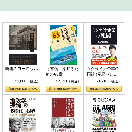
廃墟のヨーロッパ
北方領土を知るた
ウクライナ企業の
めの63章
死闘 (産経セレク
ト S 039)
¥2,860（税込）
¥2,640（税込）
¥1,210（税込）