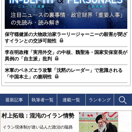
保守穏健派の大物政治家ラーリージャーニーの殺害が閉ざ
すイランとの交渉可能性
李在明政権「実用外交」の中核、魏聖洛・国家安保室長が
異例の「自主派」批判
米軍のベネズエラ攻撃「沈黙のレーダー」で意識される
「中国本土」の脆弱性
最新記事
執筆者一覧
連載一覧
ランキング
村上拓哉：混沌のイラン情勢
イラン現体制が迷い込んだ政治の隘路