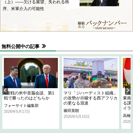
（上）――欠ける展望、失われる秩
序、米軍介入の可能性
無料公開中の記事
4連戦の米中首脳会談、第1
マリ「ジハーディスト組織」
「エ
戦で勝ったのはどちらか
の攻勢が示唆する西アフリカ
東南
の更なる混迷
る課
フォーサイト編集部
イラ
篠田英朗
2026年5月17日
高橋
2026年5月15日
202