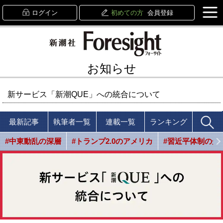
ログイン
初めての方
会員登録
お知らせ
新サービス「新潮QUE」への統合について
最新記事
執筆者一覧
連載一覧
ランキング
#中東動乱の深層
#トランプ2.0のアメリカ
#習近平体制の光