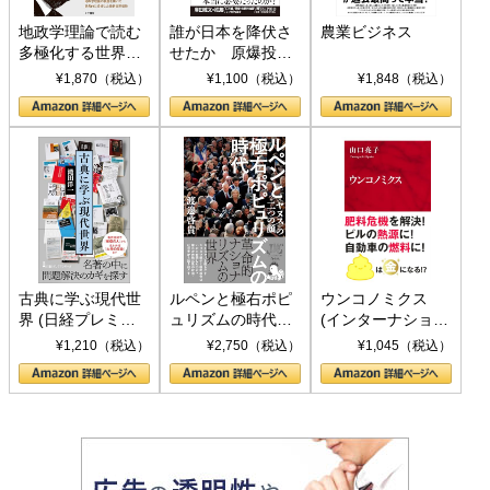
地政学理論で読む
誰が日本を降伏さ
農業ビジネス
多極化する世界：
せたか 原爆投
トランプとBRICS
下、ソ連参戦、そ
¥1,870（税込）
¥1,100（税込）
¥1,848（税込）
の挑戦
して聖断 (PHP新
書)
古典に学ぶ現代世
ルペンと極右ポピ
ウンコノミクス
界 (日経プレミア
ュリズムの時代：
(インターナショナ
シリーズ)
〈ヤヌス〉の二つ
ル新書)
¥1,210（税込）
¥2,750（税込）
¥1,045（税込）
の顔