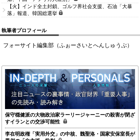
【火】インド全土封鎖、ゴルフ界社会支援、石油「大暴
落」報道、韓国総選挙
執筆者プロフィール
フォーサイト編集部（ふぉーさいとへんしゅうぶ）
保守穏健派の大物政治家ラーリージャーニーの殺害が閉ざ
すイランとの交渉可能性
李在明政権「実用外交」の中核、魏聖洛・国家安保室長が