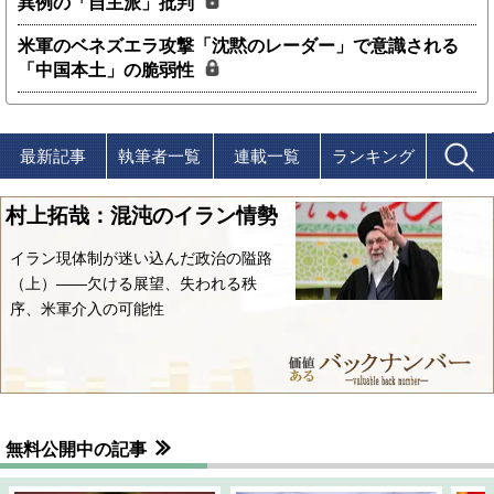
異例の「自主派」批判
米軍のベネズエラ攻撃「沈黙のレーダー」で意識される
「中国本土」の脆弱性
最新記事
執筆者一覧
連載一覧
ランキング
村上拓哉：混沌のイラン情勢
イラン現体制が迷い込んだ政治の隘路
（上）――欠ける展望、失われる秩
序、米軍介入の可能性
無料公開中の記事