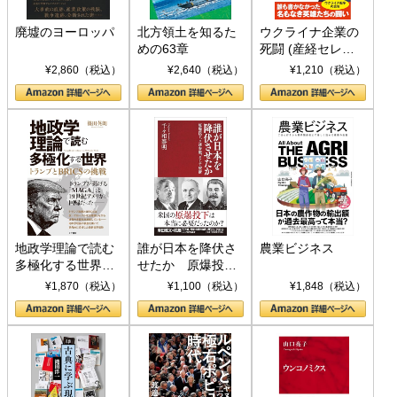
廃墟のヨーロッパ
北方領土を知るた
ウクライナ企業の
めの63章
死闘 (産経セレク
ト S 039)
¥2,860（税込）
¥2,640（税込）
¥1,210（税込）
地政学理論で読む
誰が日本を降伏さ
農業ビジネス
多極化する世界：
せたか 原爆投
トランプとBRICS
下、ソ連参戦、そ
¥1,870（税込）
¥1,100（税込）
¥1,848（税込）
の挑戦
して聖断 (PHP新
書)