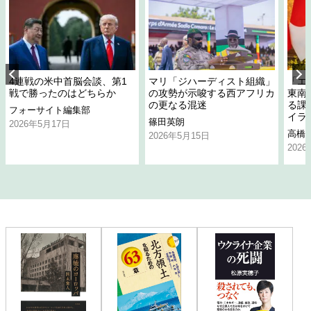
4連戦の米中首脳会談、第1
マリ「ジハーディスト組織」
「エ
戦で勝ったのはどちらか
の攻勢が示唆する西アフリカ
東南
の更なる混迷
る課
フォーサイト編集部
イラ
篠田英朗
2026年5月17日
高橋
2026年5月15日
202