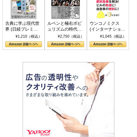
古典に学ぶ現代世
ルペンと極右ポピ
ウンコノミクス
界 (日経プレミア
ュリズムの時代：
(インターナショナ
シリーズ)
〈ヤヌス〉の二つ
ル新書)
¥1,210（税込）
¥2,750（税込）
¥1,045（税込）
の顔