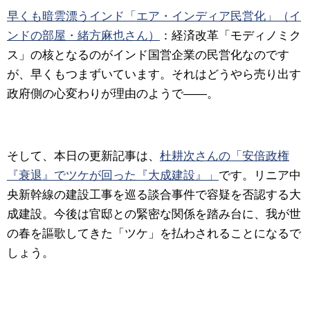
早くも暗雲漂うインド「エア・インディア民営化」（イ
ンドの部屋・緒方麻也さん）
：経済改革「モディノミク
ス」の核となるのがインド国営企業の民営化なのです
が、早くもつまずいています。それはどうやら売り出す
政府側の心変わりが理由のようで――。
そして、本日の更新記事は、
杜耕次さんの「安倍政権
『衰退』でツケが回った『大成建設』」
です。リニア中
央新幹線の建設工事を巡る談合事件で容疑を否認する大
成建設。今後は官邸との緊密な関係を踏み台に、我が世
の春を謳歌してきた「ツケ」を払わされることになるで
しょう。