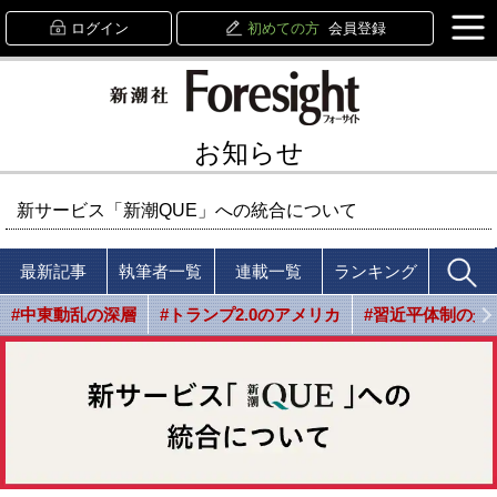
ログイン
初めての方
会員登録
お知らせ
新サービス「新潮QUE」への統合について
最新記事
執筆者一覧
連載一覧
ランキング
#中東動乱の深層
#トランプ2.0のアメリカ
#習近平体制の光