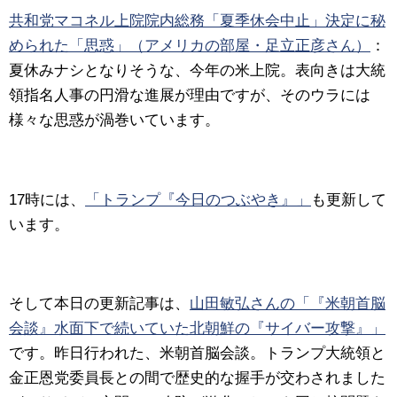
共和党マコネル上院院内総務「夏季休会中止」決定に秘
められた「思惑」（アメリカの部屋・足立正彦さん）
：
夏休みナシとなりそうな、今年の米上院。表向きは大統
領指名人事の円滑な進展が理由ですが、そのウラには
様々な思惑が渦巻いています。
17時には、
「トランプ『今日のつぶやき』」
も更新して
います。
そして本日の更新記事は、
山田敏弘さんの「『米朝首脳
会談』水面下で続いていた北朝鮮の『サイバー攻撃』」
です。昨日行われた、米朝首脳会談。トランプ大統領と
金正恩党委員長との間で歴史的な握手が交わされました