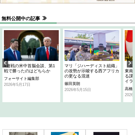
無料公開中の記事
4連戦の米中首脳会談、第1
マリ「ジハーディスト組織」
「エ
戦で勝ったのはどちらか
の攻勢が示唆する西アフリカ
東南
の更なる混迷
る課
フォーサイト編集部
イラ
篠田英朗
2026年5月17日
高橋
2026年5月15日
202