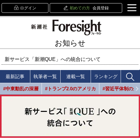
ログイン
初めての方
会員登録
お知らせ
新サービス「新潮QUE」への統合について
最新記事
執筆者一覧
連載一覧
ランキング
#中東動乱の深層
#トランプ2.0のアメリカ
#習近平体制の光