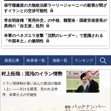
保守穏健派の大物政治家ラーリージャーニーの殺害が閉ざ
すイランとの交渉可能性
李在明政権「実用外交」の中核、魏聖洛・国家安保室長が
異例の「自主派」批判
米軍のベネズエラ攻撃「沈黙のレーダー」で意識される
「中国本土」の脆弱性
最新記事
執筆者一覧
連載一覧
ランキング
村上拓哉：混沌のイラン情勢
イラン現体制が迷い込んだ政治の隘路
（上）――欠ける展望、失われる秩
序、米軍介入の可能性