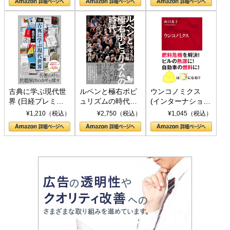
書)
古典に学ぶ現代世
ルペンと極右ポピ
ウンコノミクス
界 (日経プレミア
ュリズムの時代：
(インターナショナ
シリーズ)
〈ヤヌス〉の二つ
ル新書)
¥1,210（税込）
¥2,750（税込）
¥1,045（税込）
の顔