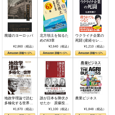
廃墟のヨーロッパ
北方領土を知るた
ウクライナ企業の
めの63章
死闘 (産経セレク
ト S 039)
¥2,860（税込）
¥2,640（税込）
¥1,210（税込）
地政学理論で読む
誰が日本を降伏さ
農業ビジネス
多極化する世界：
せたか 原爆投
トランプとBRICS
下、ソ連参戦、そ
¥1,870（税込）
¥1,100（税込）
¥1,848（税込）
の挑戦
して聖断 (PHP新