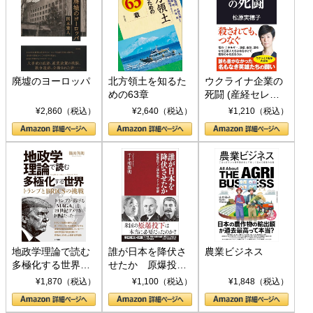
廃墟のヨーロッパ
北方領土を知るた
ウクライナ企業の
めの63章
死闘 (産経セレク
ト S 039)
¥2,860（税込）
¥2,640（税込）
¥1,210（税込）
地政学理論で読む
誰が日本を降伏さ
農業ビジネス
多極化する世界：
せたか 原爆投
トランプとBRICS
下、ソ連参戦、そ
¥1,870（税込）
¥1,100（税込）
¥1,848（税込）
の挑戦
して聖断 (PHP新
書)