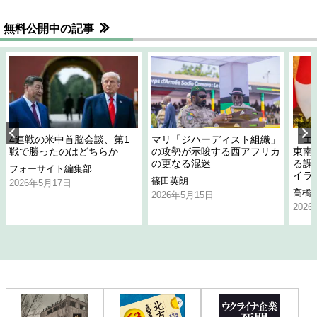
無料公開中の記事
4連戦の米中首脳会談、第1
マリ「ジハーディスト組織」
「エ
戦で勝ったのはどちらか
の攻勢が示唆する西アフリカ
東南
の更なる混迷
る課
フォーサイト編集部
イラ
篠田英朗
2026年5月17日
高橋
2026年5月15日
202