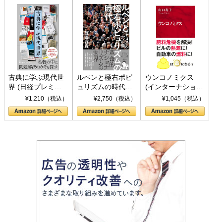
古典に学ぶ現代世
ルペンと極右ポピ
ウンコノミクス
界 (日経プレミア
ュリズムの時代：
(インターナショナ
シリーズ)
〈ヤヌス〉の二つ
ル新書)
¥1,210（税込）
¥2,750（税込）
¥1,045（税込）
の顔