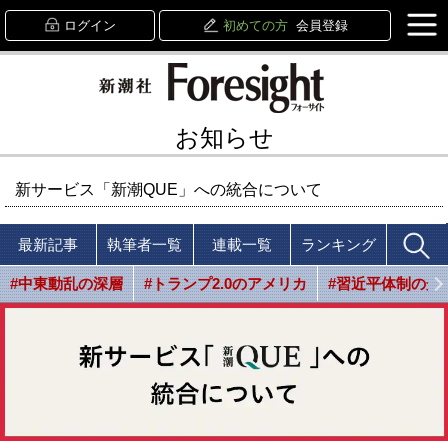
ログイン
初めての方
会員登録
お知らせ
新サービス「新潮QUE」への統合について
最新記事
執筆者一覧
連載一覧
ランキング
#中東動乱の深層
#トランプ2.0のアメリカ
#習近平体制の光