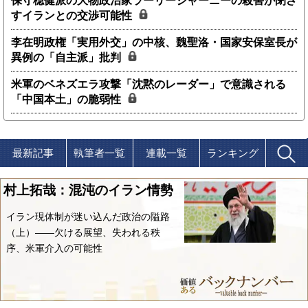
保守穏健派の大物政治家ラーリージャーニーの殺害が閉ざ
すイランとの交渉可能性
李在明政権「実用外交」の中核、魏聖洛・国家安保室長が
異例の「自主派」批判
米軍のベネズエラ攻撃「沈黙のレーダー」で意識される
「中国本土」の脆弱性
最新記事
執筆者一覧
連載一覧
ランキング
村上拓哉：混沌のイラン情勢
イラン現体制が迷い込んだ政治の隘路
（上）――欠ける展望、失われる秩
序、米軍介入の可能性