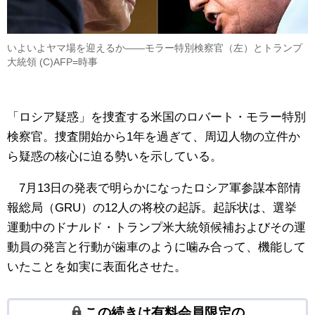
いよいよヤマ場を迎えるか――モラー特別検察官（左）とトランプ
大統領 (C)AFP=時事
「ロシア疑惑」を捜査する米国のロバート・モラー特別
検察官。捜査開始から1年を過ぎて、周辺人物の立件か
ら疑惑の核心に迫る勢いを示している。
7月13日の発表で明らかになったロシア軍参謀本部情
報総局（GRU）の12人の将校の起訴。起訴状は、選挙
運動中のドナルド・トランプ米大統領候補およびその運
動員の発言と行動が歯車のように噛み合って、機能して
いたことを如実に表面化させた。
この続きは有料会員限定の