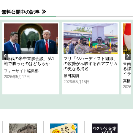
無料公開中の記事
4連戦の米中首脳会談、第1
マリ「ジハーディスト組織」
「エ
戦で勝ったのはどちらか
の攻勢が示唆する西アフリカ
東南
の更なる混迷
る課
フォーサイト編集部
イラ
篠田英朗
2026年5月17日
高橋
2026年5月15日
202