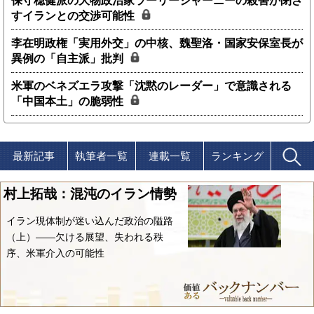
保守穏健派の大物政治家ラーリージャーニーの殺害が閉ざ
すイランとの交渉可能性
李在明政権「実用外交」の中核、魏聖洛・国家安保室長が
異例の「自主派」批判
米軍のベネズエラ攻撃「沈黙のレーダー」で意識される
「中国本土」の脆弱性
最新記事
執筆者一覧
連載一覧
ランキング
村上拓哉：混沌のイラン情勢
イラン現体制が迷い込んだ政治の隘路
（上）――欠ける展望、失われる秩
序、米軍介入の可能性