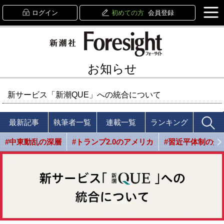
ログイン
初めての方
会員登録
お知らせ
新サービス「新潮QUE」への統合について
最新記事
執筆者一覧
連載一覧
ランキング
#中東動乱の深層
#トランプ2.0のアメリカ
#習近平体制の光