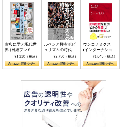
古典に学ぶ現代世
ルペンと極右ポピ
ウンコノミクス
界 (日経プレミア
ュリズムの時代：
(インターナショナ
シリーズ)
〈ヤヌス〉の二つ
ル新書)
¥1,210（税込）
¥2,750（税込）
¥1,045（税込）
の顔