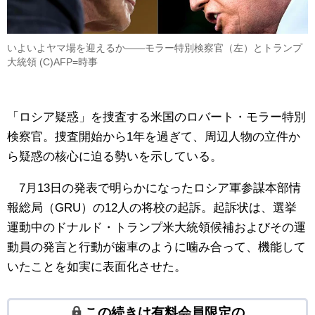
いよいよヤマ場を迎えるか――モラー特別検察官（左）とトランプ
大統領 (C)AFP=時事
「ロシア疑惑」を捜査する米国のロバート・モラー特別
検察官。捜査開始から1年を過ぎて、周辺人物の立件か
ら疑惑の核心に迫る勢いを示している。
7月13日の発表で明らかになったロシア軍参謀本部情
報総局（GRU）の12人の将校の起訴。起訴状は、選挙
運動中のドナルド・トランプ米大統領候補およびその運
動員の発言と行動が歯車のように噛み合って、機能して
いたことを如実に表面化させた。
この続きは有料会員限定の