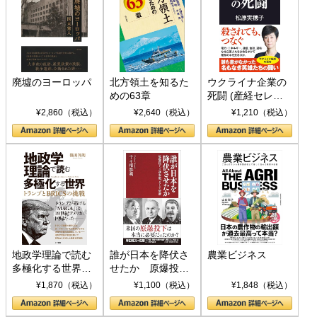
廃墟のヨーロッパ
北方領土を知るた
ウクライナ企業の
めの63章
死闘 (産経セレク
ト S 039)
¥2,860（税込）
¥2,640（税込）
¥1,210（税込）
地政学理論で読む
誰が日本を降伏さ
農業ビジネス
多極化する世界：
せたか 原爆投
トランプとBRICS
下、ソ連参戦、そ
¥1,870（税込）
¥1,100（税込）
¥1,848（税込）
の挑戦
して聖断 (PHP新
書)