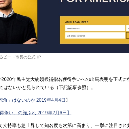
るピート市長の公式HP
2020年民主党大統領候補指名獲得争いへの出馬表明を正式に
のではないかと見られている（下記記事参照）。
」はないのか 2019年4月4日
】
争い」の顔ぶれ 2019年2月6日】
支持率も急上昇して知名度も次第に高まり、一挙に注目され