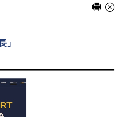
このペ
長」