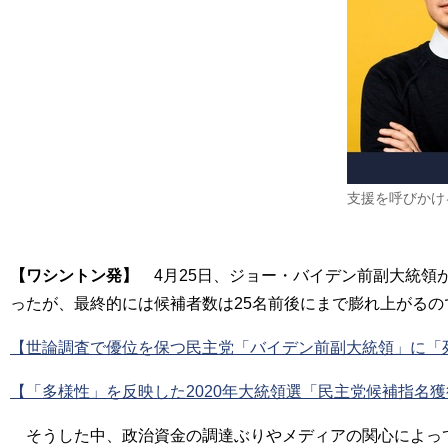
支援を呼びかけ
【ワシントン発】
4月25日、ジョー・バイデン前副大統領が
ったが、最終的には候補者数は25名前後にまで膨れ上がる
【世論調査で優位を保つ民主党「バイデン前副大統領」に「死角
【「多様性」を反映した2020年大統領選「民主党候補指名獲得
そうした中、政治資金の調達ぶりやメディアの関心によって