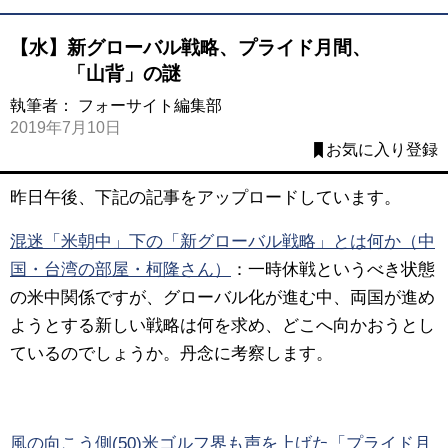
【水】新グローバル戦略、プライド月間、
「山背」の謎
執筆者：
フォーサイト編集部
2019年7月10日
お気に入り登録
昨日午後、下記の記事をアップロードしています。
混迷「米朝中」下の「新グローバル戦略」とは何か（中
国・台湾の部屋・柯隆さん）
：
一時休戦というべき状態
の米中関係ですが、グローバル化が進む中、両国が進め
ようとする新しい戦略は何を求め、どこへ向かおうとし
ているのでしょうか。丹念に考察します。
風の向こう側(50)米ゴルフ界も声を上げた「プライド月