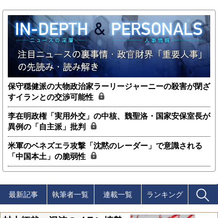
保守穏健派の大物政治家ラーリージャーニーの殺害が閉ざ
すイランとの交渉可能性
李在明政権「実用外交」の中核、魏聖洛・国家安保室長が
異例の「自主派」批判
米軍のベネズエラ攻撃「沈黙のレーダー」で意識される
「中国本土」の脆弱性
最新記事
執筆者一覧
連載一覧
ランキング