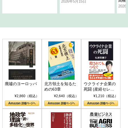
高橋
2026年5月15日
202
廃墟のヨーロッパ
北方領土を知るた
ウクライナ企業の
めの63章
死闘 (産経セレク
ト S 039)
¥2,860（税込）
¥2,640（税込）
¥1,210（税込）