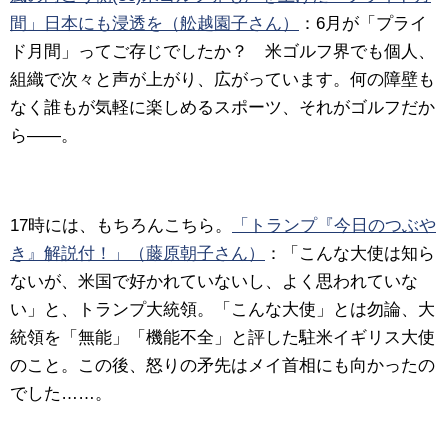
間」日本にも浸透を（舩越園子さん）
：
6月が「プライ
ド月間」ってご存じでしたか？ 米ゴルフ界でも個人、
組織で次々と声が上がり、広がっています。何の障壁も
なく誰もが気軽に楽しめるスポーツ、それがゴルフだか
ら――。
17時には、もちろんこちら。
「トランプ『今日のつぶや
き』解説付！」（藤原朝子さん）
：
「こんな大使は知ら
ないが、米国で好かれていないし、よく思われていな
い」と、トランプ大統領。「こんな大使」とは勿論、大
統領を「無能」「機能不全」と評した駐米イギリス大使
のこと。この後、怒りの矛先はメイ首相にも向かったの
でした……。