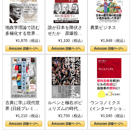
地政学理論で読む
誰が日本を降伏さ
農業ビジネス
多極化する世界：
せたか 原爆投
トランプとBRICS
下、ソ連参戦、そ
¥1,870（税込）
¥1,100（税込）
¥1,848（税込）
の挑戦
して聖断 (PHP新
書)
古典に学ぶ現代世
ルペンと極右ポピ
ウンコノミクス
界 (日経プレミア
ュリズムの時代：
(インターナショナ
シリーズ)
〈ヤヌス〉の二つ
ル新書)
¥1,210（税込）
¥2,750（税込）
¥1,045（税込）
の顔