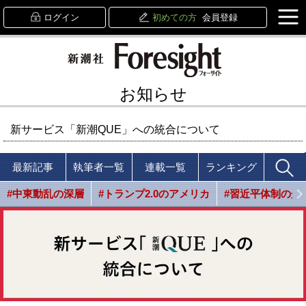
ログイン
初めての方
会員登録
お知らせ
新サービス「新潮QUE」への統合について
最新記事
執筆者一覧
連載一覧
ランキング
#中東動乱の深層
#トランプ2.0のアメリカ
#習近平体制の光