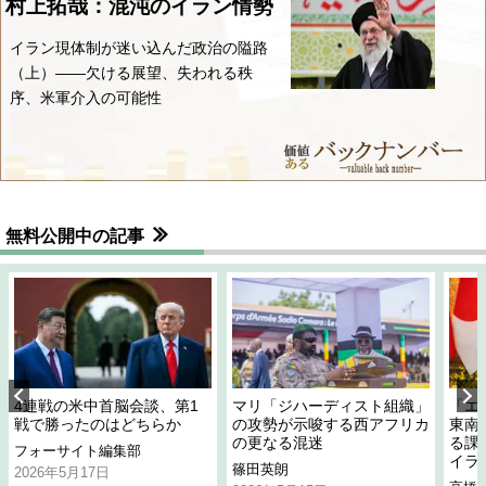
村上拓哉：混沌のイラン情勢
イラン現体制が迷い込んだ政治の隘路
（上）――欠ける展望、失われる秩
序、米軍介入の可能性
無料公開中の記事
4連戦の米中首脳会談、第1
マリ「ジハーディスト組織」
「エ
戦で勝ったのはどちらか
の攻勢が示唆する西アフリカ
東南
の更なる混迷
る課
フォーサイト編集部
イラ
篠田英朗
2026年5月17日