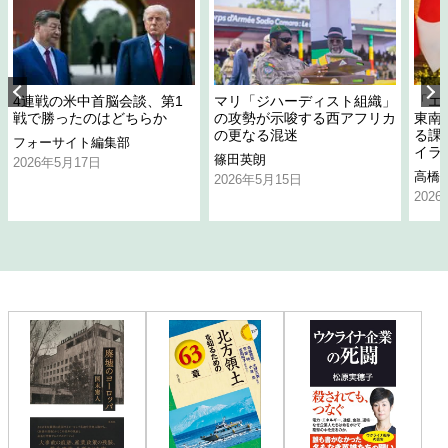
4連戦の米中首脳会談、第1
マリ「ジハーディスト組織」
「エ
戦で勝ったのはどちらか
の攻勢が示唆する西アフリカ
東南
の更なる混迷
る課
フォーサイト編集部
イラ
篠田英朗
2026年5月17日
高橋
2026年5月15日
202