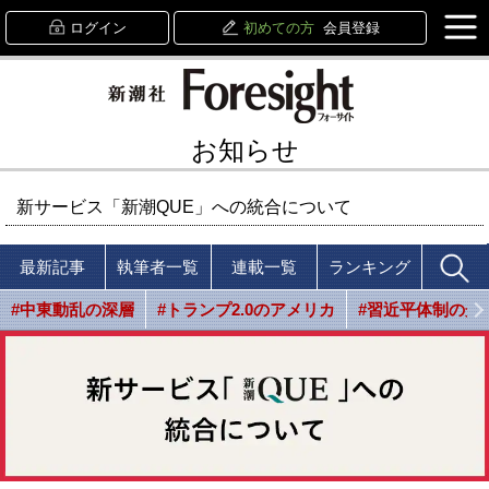
ログイン
初めての方
会員登録
お知らせ
新サービス「新潮QUE」への統合について
最新記事
執筆者一覧
連載一覧
ランキング
#中東動乱の深層
#トランプ2.0のアメリカ
#習近平体制の光