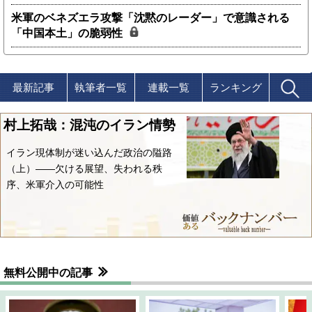
米軍のベネズエラ攻撃「沈黙のレーダー」で意識される
「中国本土」の脆弱性
最新記事
執筆者一覧
連載一覧
ランキング
村上拓哉：混沌のイラン情勢
イラン現体制が迷い込んだ政治の隘路
（上）――欠ける展望、失われる秩
序、米軍介入の可能性
無料公開中の記事