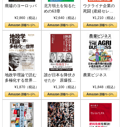
廃墟のヨーロッパ
北方領土を知るた
ウクライナ企業の
めの63章
死闘 (産経セレク
ト S 039)
¥2,860（税込）
¥2,640（税込）
¥1,210（税込）
地政学理論で読む
誰が日本を降伏さ
農業ビジネス
多極化する世界：
せたか 原爆投
トランプとBRICS
下、ソ連参戦、そ
¥1,870（税込）
¥1,100（税込）
¥1,848（税込）
の挑戦
して聖断 (PHP新
書)