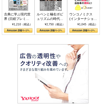
古典に学ぶ現代世
ルペンと極右ポピ
ウンコノミクス
界 (日経プレミア
ュリズムの時代：
(インターナショナ
シリーズ)
〈ヤヌス〉の二つ
ル新書)
¥1,210（税込）
¥2,750（税込）
¥1,045（税込）
の顔