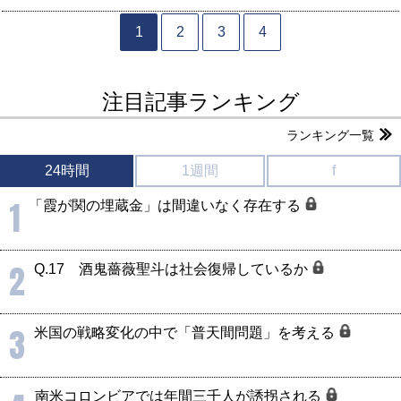
1
2
3
4
注目記事ランキング
ランキング一覧
24時間
1週間
f
1
「霞が関の埋蔵金」は間違いなく存在する
2
Q.17 酒鬼薔薇聖斗は社会復帰しているか
3
米国の戦略変化の中で「普天間問題」を考える
南米コロンビアでは年間三千人が誘拐される