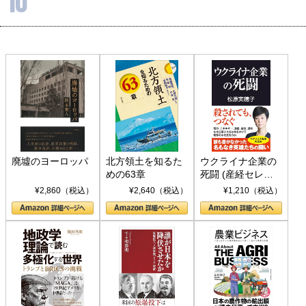
10
廃墟のヨーロッパ
北方領土を知るた
ウクライナ企業の
めの63章
死闘 (産経セレク
ト S 039)
¥2,860（税込）
¥2,640（税込）
¥1,210（税込）