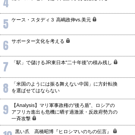
4
5
ケース・スタディ３ 高嶋政伸vs.美元
6
サポーター文化を考える
7
「駅」で儲けるJR東日本“二十年後”の積み残し
8
「米国のようには振る舞えない中国」に方針転換
を選ばせてはならない
9
【Analysis】マリ軍事政権の“後ろ盾”、ロシアの
アフリカ進出も危機に晒す過激派・反政府勢力の
一斉攻撃
黒い爪 高橋昭博『ヒロシマいのちの伝言』