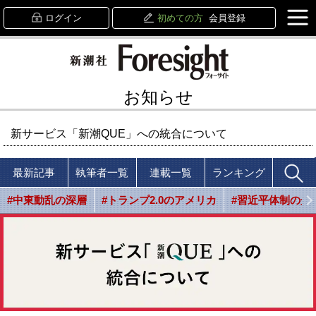
ログイン
初めての方
会員登録
お知らせ
新サービス「新潮QUE」への統合について
最新記事
執筆者一覧
連載一覧
ランキング
#中東動乱の深層
#トランプ2.0のアメリカ
#習近平体制の光