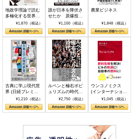
地政学理論で読む
誰が日本を降伏さ
農業ビジネス
多極化する世界：
せたか 原爆投
トランプとBRICS
下、ソ連参戦、そ
¥1,870（税込）
¥1,100（税込）
¥1,848（税込）
の挑戦
して聖断 (PHP新
書)
古典に学ぶ現代世
ルペンと極右ポピ
ウンコノミクス
界 (日経プレミア
ュリズムの時代：
(インターナショナ
シリーズ)
〈ヤヌス〉の二つ
ル新書)
¥1,210（税込）
¥2,750（税込）
¥1,045（税込）
の顔