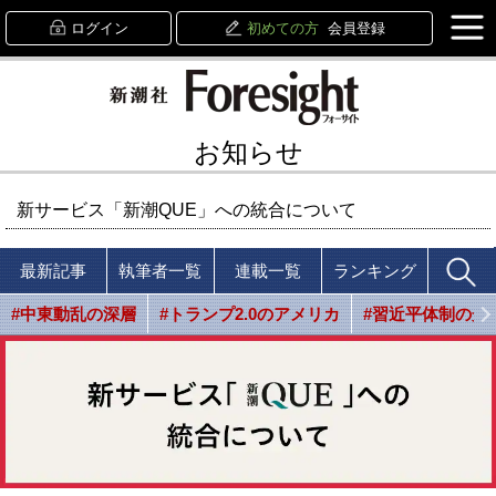
ログイン
初めての方
会員登録
お知らせ
新サービス「新潮QUE」への統合について
最新記事
執筆者一覧
連載一覧
ランキング
#中東動乱の深層
#トランプ2.0のアメリカ
#習近平体制の光