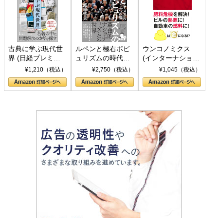
古典に学ぶ現代世
ルペンと極右ポピ
ウンコノミクス
界 (日経プレミア
ュリズムの時代：
(インターナショナ
シリーズ)
〈ヤヌス〉の二つ
ル新書)
¥1,210（税込）
¥2,750（税込）
¥1,045（税込）
の顔