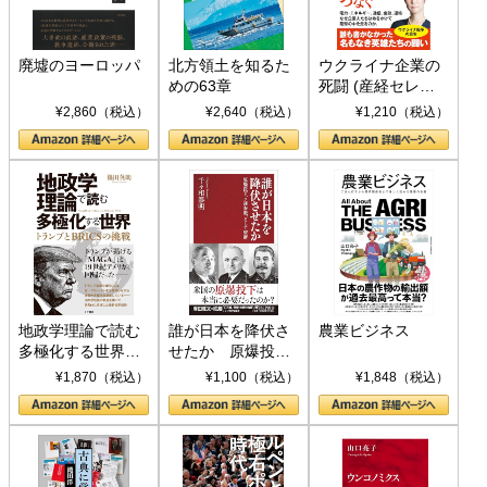
廃墟のヨーロッパ
北方領土を知るた
ウクライナ企業の
めの63章
死闘 (産経セレク
ト S 039)
¥2,860（税込）
¥2,640（税込）
¥1,210（税込）
地政学理論で読む
誰が日本を降伏さ
農業ビジネス
多極化する世界：
せたか 原爆投
トランプとBRICS
下、ソ連参戦、そ
¥1,870（税込）
¥1,100（税込）
¥1,848（税込）
の挑戦
して聖断 (PHP新
書)