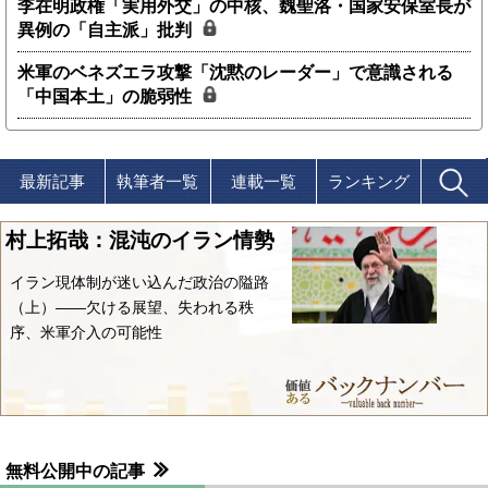
李在明政権「実用外交」の中核、魏聖洛・国家安保室長が
異例の「自主派」批判
米軍のベネズエラ攻撃「沈黙のレーダー」で意識される
「中国本土」の脆弱性
最新記事
執筆者一覧
連載一覧
ランキング
村上拓哉：混沌のイラン情勢
イラン現体制が迷い込んだ政治の隘路
（上）――欠ける展望、失われる秩
序、米軍介入の可能性
無料公開中の記事