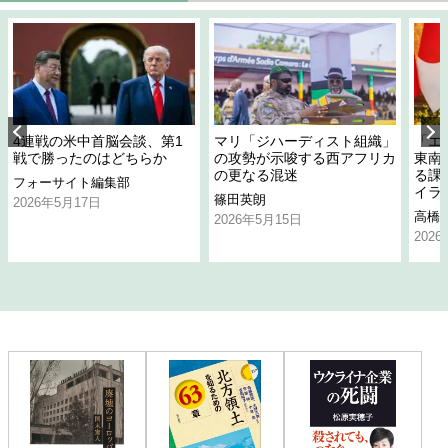
4連戦の米中首脳会談、第1
マリ「ジハーディスト組織」
「エ
戦で勝ったのはどちらか
の攻勢が示唆する西アフリカ
東南
の更なる混迷
る課
フォーサイト編集部
イラ
篠田英朗
2026年5月17日
高橋
2026年5月15日
202