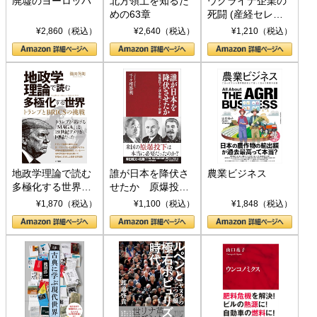
廃墟のヨーロッパ
北方領土を知るた
ウクライナ企業の
めの63章
死闘 (産経セレク
ト S 039)
¥2,860（税込）
¥2,640（税込）
¥1,210（税込）
地政学理論で読む
誰が日本を降伏さ
農業ビジネス
多極化する世界：
せたか 原爆投
トランプとBRICS
下、ソ連参戦、そ
¥1,870（税込）
¥1,100（税込）
¥1,848（税込）
の挑戦
して聖断 (PHP新
書)