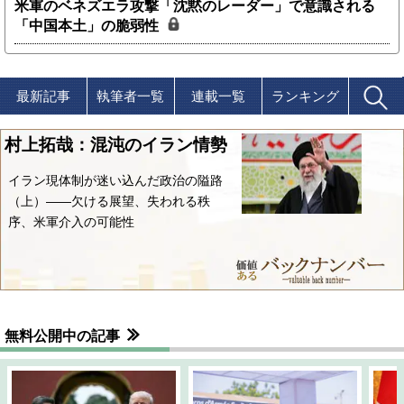
米軍のベネズエラ攻撃「沈黙のレーダー」で意識される
「中国本土」の脆弱性
最新記事
執筆者一覧
連載一覧
ランキング
村上拓哉：混沌のイラン情勢
イラン現体制が迷い込んだ政治の隘路
（上）――欠ける展望、失われる秩
序、米軍介入の可能性
無料公開中の記事