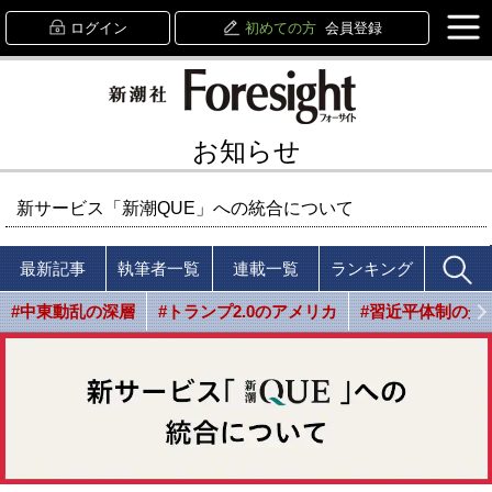
ログイン
初めての方
会員登録
お知らせ
新サービス「新潮QUE」への統合について
最新記事
執筆者一覧
連載一覧
ランキング
#中東動乱の深層
#トランプ2.0のアメリカ
#習近平体制の光