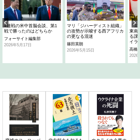
4連戦の米中首脳会談、第1
マリ「ジハーディスト組織」
「エ
戦で勝ったのはどちらか
の攻勢が示唆する西アフリカ
東南
の更なる混迷
る課
フォーサイト編集部
イラ
篠田英朗
2026年5月17日
高橋
2026年5月15日
202