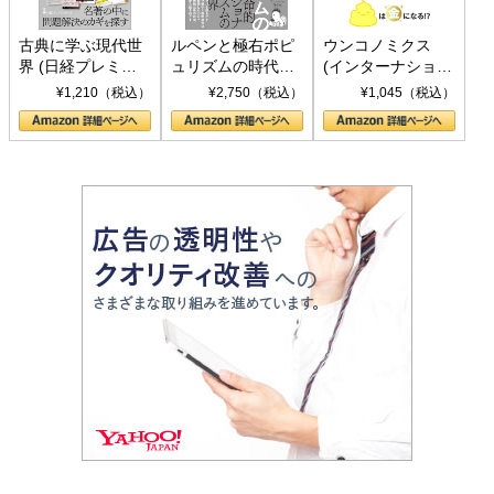
古典に学ぶ現代世
ルペンと極右ポピ
ウンコノミクス
界 (日経プレミア
ュリズムの時代：
(インターナショナ
シリーズ)
〈ヤヌス〉の二つ
ル新書)
¥1,210（税込）
¥2,750（税込）
¥1,045（税込）
の顔