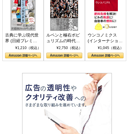
古典に学ぶ現代世
ルペンと極右ポピ
ウンコノミクス
界 (日経プレミア
ュリズムの時代：
(インターナショナ
シリーズ)
〈ヤヌス〉の二つ
ル新書)
¥1,210（税込）
¥2,750（税込）
¥1,045（税込）
の顔