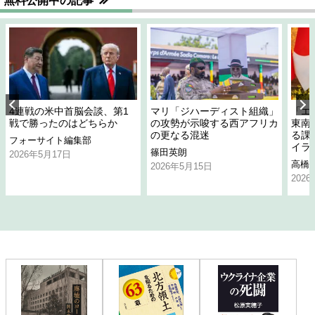
無料公開中の記事
4連戦の米中首脳会談、第1
マリ「ジハーディスト組織」
「エ
戦で勝ったのはどちらか
の攻勢が示唆する西アフリカ
東南
の更なる混迷
る課
フォーサイト編集部
イラ
篠田英朗
2026年5月17日
高橋
2026年5月15日
202