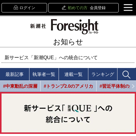
ログイン
初めての方
会員登録
お知らせ
新サービス「新潮QUE」への統合について
最新記事
執筆者一覧
連載一覧
ランキング
#中東動乱の深層
#トランプ2.0のアメリカ
#習近平体制の光