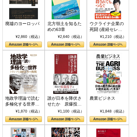
廃墟のヨーロッパ
北方領土を知るた
ウクライナ企業の
めの63章
死闘 (産経セレク
ト S 039)
¥2,860（税込）
¥2,640（税込）
¥1,210（税込）
地政学理論で読む
誰が日本を降伏さ
農業ビジネス
多極化する世界：
せたか 原爆投
トランプとBRICS
下、ソ連参戦、そ
¥1,870（税込）
¥1,100（税込）
¥1,848（税込）
の挑戦
して聖断 (PHP新
書)