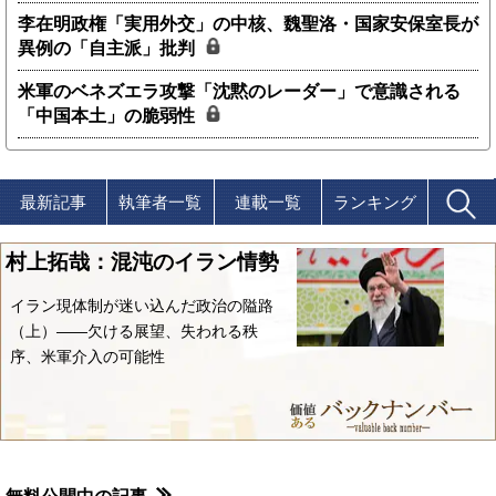
李在明政権「実用外交」の中核、魏聖洛・国家安保室長が
異例の「自主派」批判
米軍のベネズエラ攻撃「沈黙のレーダー」で意識される
「中国本土」の脆弱性
最新記事
執筆者一覧
連載一覧
ランキング
村上拓哉：混沌のイラン情勢
イラン現体制が迷い込んだ政治の隘路
（上）――欠ける展望、失われる秩
序、米軍介入の可能性