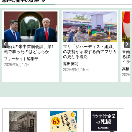
無料公開中の記事
4連戦の米中首脳会談、第1
マリ「ジハーディスト組織」
「エ
戦で勝ったのはどちらか
の攻勢が示唆する西アフリカ
東南
の更なる混迷
る課
フォーサイト編集部
イラ
篠田英朗
2026年5月17日
高橋
2026年5月15日
202