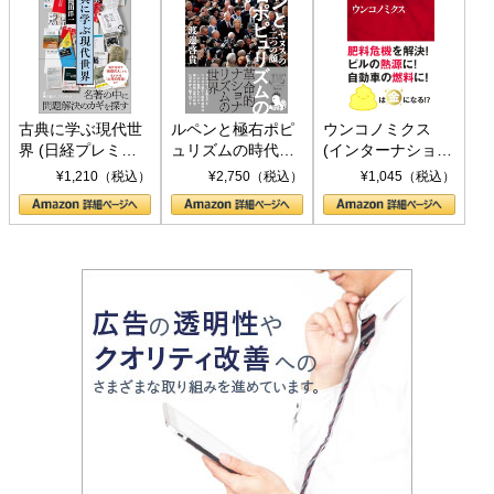
古典に学ぶ現代世
ルペンと極右ポピ
ウンコノミクス
界 (日経プレミア
ュリズムの時代：
(インターナショナ
シリーズ)
〈ヤヌス〉の二つ
ル新書)
¥1,210（税込）
¥2,750（税込）
¥1,045（税込）
の顔