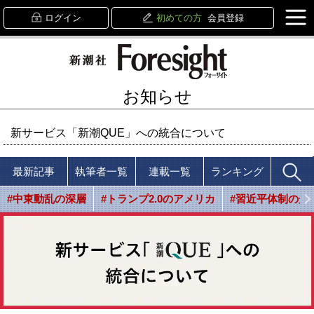
ログイン
初めての方
会員登録
お知らせ
新サービス「新潮QUE」への統合について
最新記事
執筆者一覧
連載一覧
ランキング
#中東動乱の深層
#トランプ2.0のアメリカ
#習近平体制の光