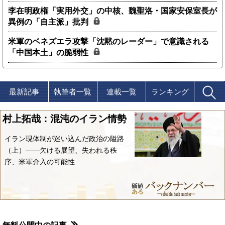
李在明政権「実用外交」の中核、魏聖洛・国家安保室長が
異例の「自主派」批判
米軍のベネズエラ攻撃「沈黙のレーダー」で意識される
「中国本土」の脆弱性
最新記事
執筆者一覧
連載一覧
ランキング
村上拓哉：混沌のイラン情勢
イラン現体制が迷い込んだ政治の隘路
（上）――欠ける展望、失われる秩
序、米軍介入の可能性