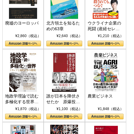
廃墟のヨーロッパ
北方領土を知るた
ウクライナ企業の
めの63章
死闘 (産経セレク
ト S 039)
¥2,860（税込）
¥2,640（税込）
¥1,210（税込）
地政学理論で読む
誰が日本を降伏さ
農業ビジネス
多極化する世界：
せたか 原爆投
トランプとBRICS
下、ソ連参戦、そ
¥1,870（税込）
¥1,100（税込）
¥1,848（税込）
の挑戦
して聖断 (PHP新
書)