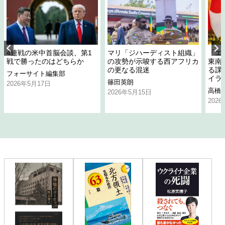
4連戦の米中首脳会談、第1
マリ「ジハーディスト組織」
「エ
戦で勝ったのはどちらか
の攻勢が示唆する西アフリカ
東南
の更なる混迷
る課
フォーサイト編集部
イラ
篠田英朗
2026年5月17日
高橋
2026年5月15日
202