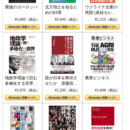
廃墟のヨーロッパ
北方領土を知るた
ウクライナ企業の
めの63章
死闘 (産経セレク
ト S 039)
¥2,860（税込）
¥2,640（税込）
¥1,210（税込）
地政学理論で読む
誰が日本を降伏さ
農業ビジネス
多極化する世界：
せたか 原爆投
トランプとBRICS
下、ソ連参戦、そ
¥1,870（税込）
¥1,100（税込）
¥1,848（税込）
の挑戦
して聖断 (PHP新
書)