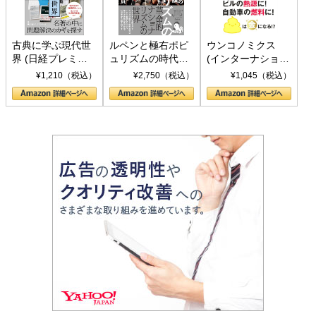
古典に学ぶ現代世
ルペンと極右ポピ
ウンコノミクス
界 (日経プレミア
ュリズムの時代：
(インターナショナ
シリーズ)
〈ヤヌス〉の二つ
ル新書)
¥1,210（税込）
¥2,750（税込）
¥1,045（税込）
の顔