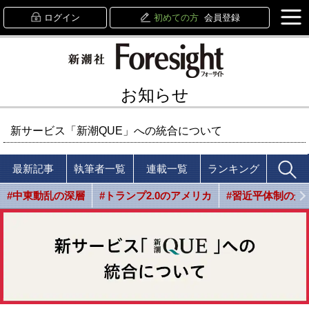
ログイン
初めての方
会員登録
お知らせ
新サービス「新潮QUE」への統合について
最新記事
執筆者一覧
連載一覧
ランキング
#中東動乱の深層
#トランプ2.0のアメリカ
#習近平体制の光