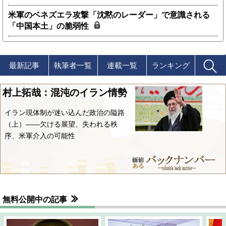
米軍のベネズエラ攻撃「沈黙のレーダー」で意識される
「中国本土」の脆弱性
最新記事
執筆者一覧
連載一覧
ランキング
村上拓哉：混沌のイラン情勢
イラン現体制が迷い込んだ政治の隘路
（上）――欠ける展望、失われる秩
序、米軍介入の可能性
無料公開中の記事