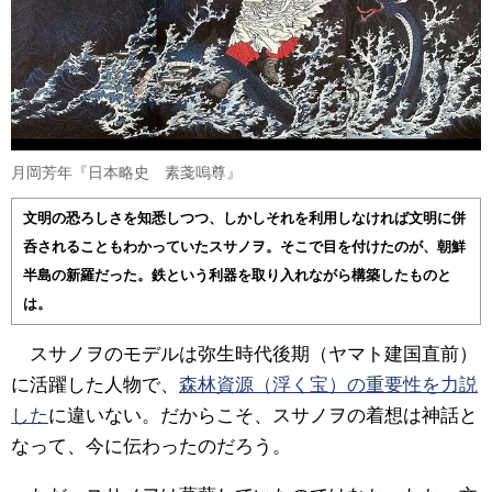
月岡芳年『日本略史 素戔嗚尊』
文明の恐ろしさを知悉しつつ、しかしそれを利用しなければ文明に併
呑されることもわかっていたスサノヲ。そこで目を付けたのが、朝鮮
半島の新羅だった。鉄という利器を取り入れながら構築したものと
は。
スサノヲのモデルは弥生時代後期（ヤマト建国直前）
に活躍した人物で、
森林資源（浮く宝）の重要性を力説
した
に違いない。だからこそ、スサノヲの着想は神話と
なって、今に伝わったのだろう。