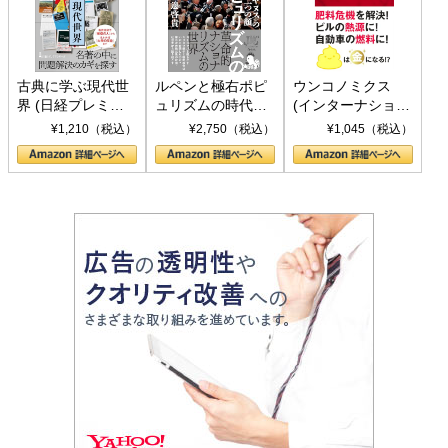
古典に学ぶ現代世
ルペンと極右ポピ
ウンコノミクス
界 (日経プレミア
ュリズムの時代：
(インターナショナ
シリーズ)
〈ヤヌス〉の二つ
ル新書)
¥1,210（税込）
¥2,750（税込）
¥1,045（税込）
の顔