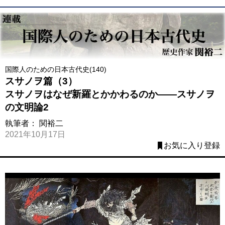
国際人のための日本古代史(140)
スサノヲ篇（3）
スサノヲはなぜ新羅とかかわるのか――スサノヲ
の文明論2
執筆者：
関裕二
2021年10月17日
お気に入り登録