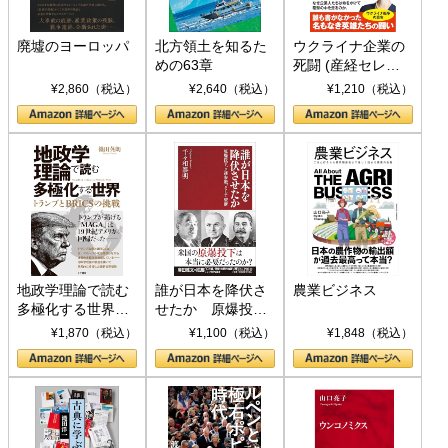
廃墟のヨーロッパ
北方領土を知るた
ウクライナ企業の
めの63章
死闘 (産経セレク
ト S 039)
¥2,860（税込）
¥2,640（税込）
¥1,210（税込）
地政学理論で読む
誰が日本を降伏さ
農業ビジネス
多極化する世界：
せたか 原爆投
トランプとBRICS
下、ソ連参戦、そ
¥1,870（税込）
¥1,100（税込）
¥1,848（税込）
の挑戦
して聖断 (PHP新
書)