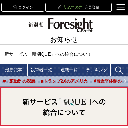
ログイン
初めての方
会員登録
お知らせ
新サービス「新潮QUE」への統合について
最新記事
執筆者一覧
連載一覧
ランキング
#中東動乱の深層
#トランプ2.0のアメリカ
#習近平体制の光