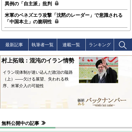
異例の「自主派」批判
米軍のベネズエラ攻撃「沈黙のレーダー」で意識される
「中国本土」の脆弱性
最新記事
執筆者一覧
連載一覧
ランキング
村上拓哉：混沌のイラン情勢
イラン現体制が迷い込んだ政治の隘路
（上）――欠ける展望、失われる秩
序、米軍介入の可能性
無料公開中の記事