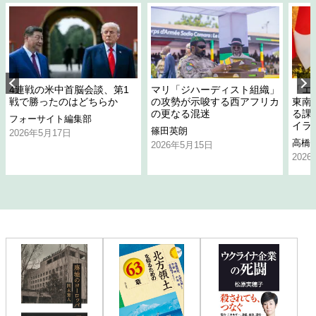
4連戦の米中首脳会談、第1
マリ「ジハーディスト組織」
「エ
戦で勝ったのはどちらか
の攻勢が示唆する西アフリカ
東南
の更なる混迷
る課
フォーサイト編集部
イラ
篠田英朗
2026年5月17日
高橋
2026年5月15日
202