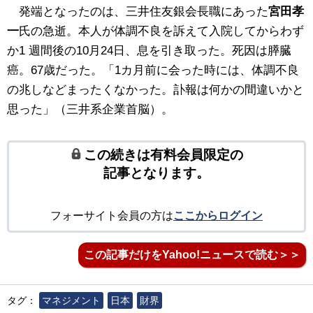
発端となったのは、三井住友銀会長職にあった
宮田孝
一
氏の急逝。本人が体調不良を訴えて入院してからわず
か1 週間後の10月24日、息を引き取った。死因は膵臓
癌。67歳だった。「1カ月前に会った時には、体調不良
の兆しなどまったくなかった。訃報は何かの間違いかと
思った」（三井系企業首脳）。
この続きは有料会員限定の
記事となります。
フォーサイト会員の方は
ここからログイン
この記事だけをYahoo!ニュースで読む＞＞
タグ：
マネジメント
日本
財界