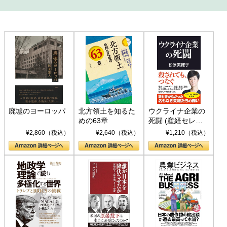
廃墟のヨーロッパ
北方領土を知るた
ウクライナ企業の
めの63章
死闘 (産経セレク
ト S 039)
¥2,860（税込）
¥2,640（税込）
¥1,210（税込）