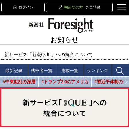
ログイン
初めての方
会員登録
お知らせ
新サービス「新潮QUE」への統合について
最新記事
執筆者一覧
連載一覧
ランキング
#中東動乱の深層
#トランプ2.0のアメリカ
#習近平体制の光