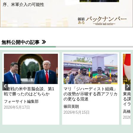
序、米軍介入の可能性
無料公開中の記事
4連戦の米中首脳会談、第1
マリ「ジハーディスト組織」
「エ
戦で勝ったのはどちらか
の攻勢が示唆する西アフリカ
東南
の更なる混迷
る課
フォーサイト編集部
イラ
篠田英朗
2026年5月17日
高橋
2026年5月15日
202