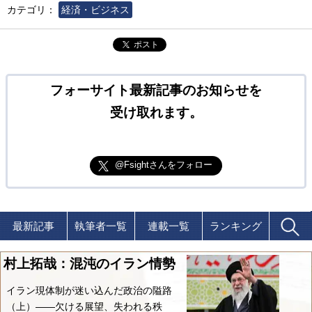
カテゴリ：
経済・ビジネス
ポスト
フォーサイト最新記事のお知らせを
受け取れます。
@Fsightさんをフォロー
最新記事
執筆者一覧
連載一覧
ランキング
村上拓哉：混沌のイラン情勢
イラン現体制が迷い込んだ政治の隘路
（上）――欠ける展望、失われる秩