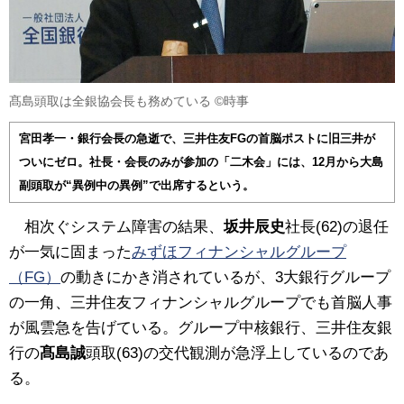
髙島頭取は全銀協会長も務めている ©︎時事
宮田孝一・銀行会長の急逝で、三井住友FGの首脳ポストに旧三井が
ついにゼロ。社長・会長のみが参加の「二木会」には、12月から大島
副頭取が“異例中の異例”で出席するという。
相次ぐシステム障害の結果、
坂井辰史
社長(62)の退任
が一気に固まった
みずほフィナンシャルグループ
（FG）
の動きにかき消されているが、3大銀行グループ
の一角、三井住友フィナンシャルグループでも首脳人事
が風雲急を告げている。グループ中核銀行、三井住友銀
行の
髙島誠
頭取(63)の交代観測が急浮上しているのであ
る。