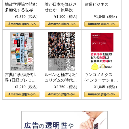
地政学理論で読む
誰が日本を降伏さ
農業ビジネス
多極化する世界：
せたか 原爆投
トランプとBRICS
下、ソ連参戦、そ
¥1,870（税込）
¥1,100（税込）
¥1,848（税込）
の挑戦
して聖断 (PHP新
書)
古典に学ぶ現代世
ルペンと極右ポピ
ウンコノミクス
界 (日経プレミア
ュリズムの時代：
(インターナショナ
シリーズ)
〈ヤヌス〉の二つ
ル新書)
¥1,210（税込）
¥2,750（税込）
¥1,045（税込）
の顔