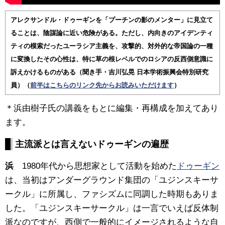
アレクサンドル・ドゥーギンを「プーチンの影のメンター」に見立て
ることは、陰謀論に近い危険がある。ただし、内向きのアイデンティ
ティの模索だったユーラシア主義を、攻撃的、対外的な帝国論の一種
に変換したその心性は、特に草の根レベルでのロシアの反西側意識に
訴えかけるものがある（聞き手・吉川弘晃 日本学術振興会特別研究
員）（
前半はこちらのリンク先からお読みいただけます
）
＊浜由樹子氏の講義をもとに編集・再構成を加えてあり
ます。
主流派とは言えないドゥーギンの遍歴
浜
1980年代から思想家として活動を始めた
ドゥーギン
は、当初はアンダーグラウンド集団の「ユジンスキーサ
ークル」に所属し、ファシズムに同調した時期もありま
した。「ユジンスキーサークル」は一言でいえば反体制
派なのですが、西側で一般的にイメージされるような自