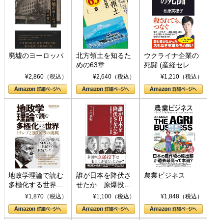
廃墟のヨーロッパ
北方領土を知るた
ウクライナ企業の
めの63章
死闘 (産経セレク
ト S 039)
¥2,860（税込）
¥2,640（税込）
¥1,210（税込）
地政学理論で読む
誰が日本を降伏さ
農業ビジネス
多極化する世界：
せたか 原爆投
トランプとBRICS
下、ソ連参戦、そ
¥1,870（税込）
¥1,100（税込）
¥1,848（税込）
の挑戦
して聖断 (PHP新
書)