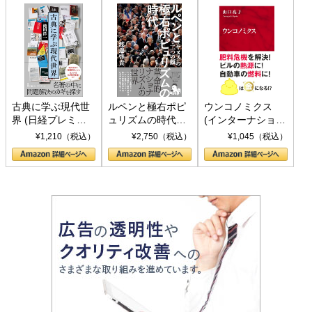
古典に学ぶ現代世
ルペンと極右ポピ
ウンコノミクス
界 (日経プレミア
ュリズムの時代：
(インターナショナ
シリーズ)
〈ヤヌス〉の二つ
ル新書)
¥1,210（税込）
¥2,750（税込）
¥1,045（税込）
の顔