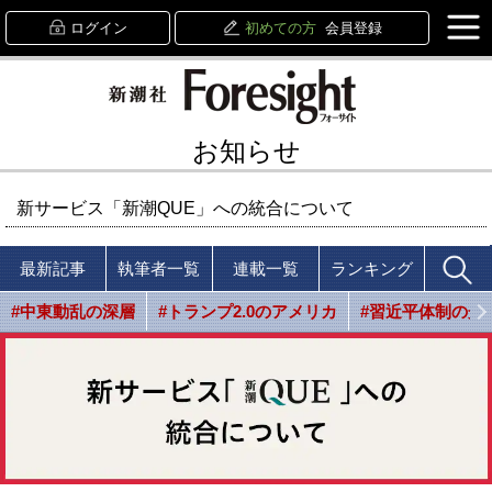
ログイン
初めての方
会員登録
お知らせ
新サービス「新潮QUE」への統合について
最新記事
執筆者一覧
連載一覧
ランキング
#中東動乱の深層
#トランプ2.0のアメリカ
#習近平体制の光