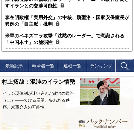
すイランとの交渉可能性
李在明政権「実用外交」の中核、魏聖洛・国家安保室長が
異例の「自主派」批判
米軍のベネズエラ攻撃「沈黙のレーダー」で意識される
「中国本土」の脆弱性
最新記事
執筆者一覧
連載一覧
ランキング
村上拓哉：混沌のイラン情勢
イラン現体制が迷い込んだ政治の隘路
（上）――欠ける展望、失われる秩
序、米軍介入の可能性