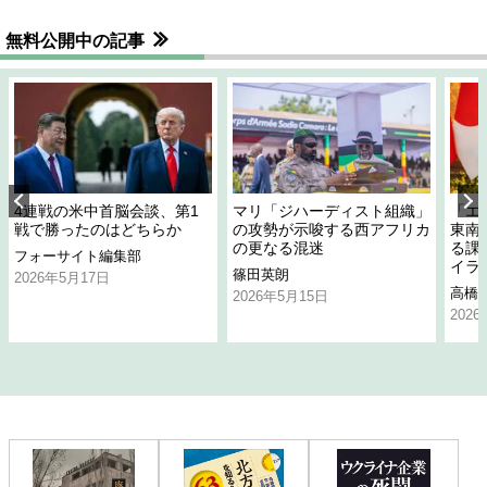
無料公開中の記事
4連戦の米中首脳会談、第1
マリ「ジハーディスト組織」
「エ
戦で勝ったのはどちらか
の攻勢が示唆する西アフリカ
東南
の更なる混迷
る課
フォーサイト編集部
イラ
篠田英朗
2026年5月17日
高橋
2026年5月15日
202