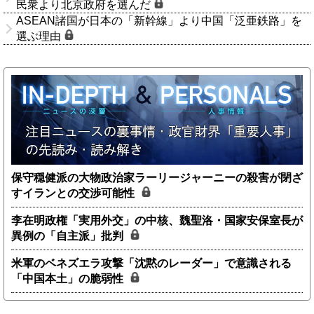
民衆より北京政府を選んだ
ASEAN諸国が日本の「新幹線」より中国「泛亜鉄路」を
選ぶ理由
保守穏健派の大物政治家ラーリージャーニーの殺害が閉ざ
すイランとの交渉可能性
李在明政権「実用外交」の中核、魏聖洛・国家安保室長が
異例の「自主派」批判
米軍のベネズエラ攻撃「沈黙のレーダー」で意識される
「中国本土」の脆弱性