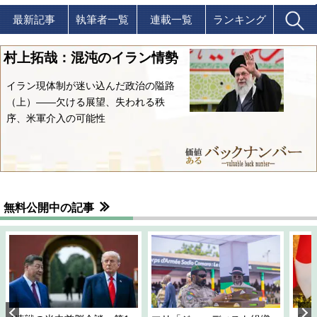
最新記事
執筆者一覧
連載一覧
ランキング
村上拓哉：混沌のイラン情勢
イラン現体制が迷い込んだ政治の隘路
（上）――欠ける展望、失われる秩
序、米軍介入の可能性
無料公開中の記事