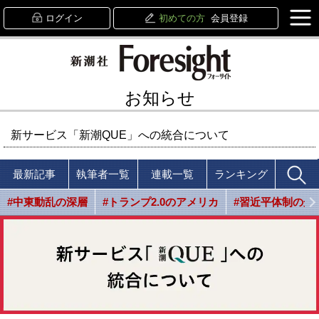
ログイン
初めての方
会員登録
お知らせ
新サービス「新潮QUE」への統合について
最新記事
執筆者一覧
連載一覧
ランキング
#中東動乱の深層
#トランプ2.0のアメリカ
#習近平体制の光