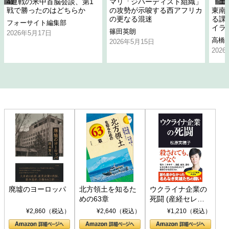
4連戦の米中首脳会談、第1
マリ「ジハーディスト組織」
「エ
戦で勝ったのはどちらか
の攻勢が示唆する西アフリカ
東南
の更なる混迷
る課
フォーサイト編集部
イラ
篠田英朗
2026年5月17日
高橋
2026年5月15日
202
廃墟のヨーロッパ
北方領土を知るた
ウクライナ企業の
めの63章
死闘 (産経セレク
ト S 039)
¥2,860（税込）
¥2,640（税込）
¥1,210（税込）