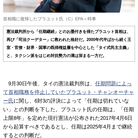
首相職に復帰したプラユット氏（C）EPA＝時事
憲法裁判所から「任期継続」とのお墨付きを得たプラユット首相は、
再び「司法クーデター」に救われた格好だ。2000年代半ばから続く王
室・官僚・財界・国軍の既得権益層を中心とした「タイ式民主主義」
と、タクシン派をはじめ対抗勢力の溝は深まる一方だ。
9月30日午後、タイの憲法裁判所は、
任期問題によっ
て首相職務を停止していたプラユット・チャンオーチャ
ー氏
に関し、6対3の評決によって「任期は切れていな
い」との判断を下した。プラユット氏の任期は、「任期
上限8年」を定めた現行憲法が公布された2017年4月6日
から起算すべきであるとし、任期は2025年4月まで継続
するとの判断だ。