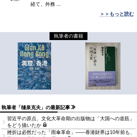
経て、外務
…
＞＞もっと読む
執筆者の書籍
執筆者「樋泉克夫」の最新記事
習近平の原点、文化大革命期の出版物は「大国への道筋」
をどう描いたか
挫折は必然だった「雨傘革命」――香港財界は10年前も、