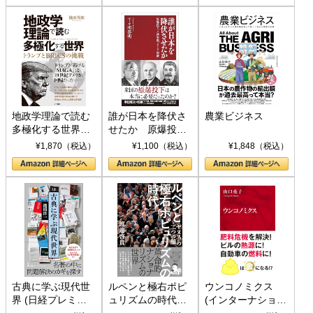
地政学理論で読む
誰が日本を降伏さ
農業ビジネス
多極化する世界：
せたか 原爆投
トランプとBRICS
下、ソ連参戦、そ
¥1,870（税込）
¥1,100（税込）
¥1,848（税込）
の挑戦
して聖断 (PHP新
書)
古典に学ぶ現代世
ルペンと極右ポピ
ウンコノミクス
界 (日経プレミア
ュリズムの時代：
(インターナショナ
シリーズ)
〈ヤヌス〉の二つ
ル新書)