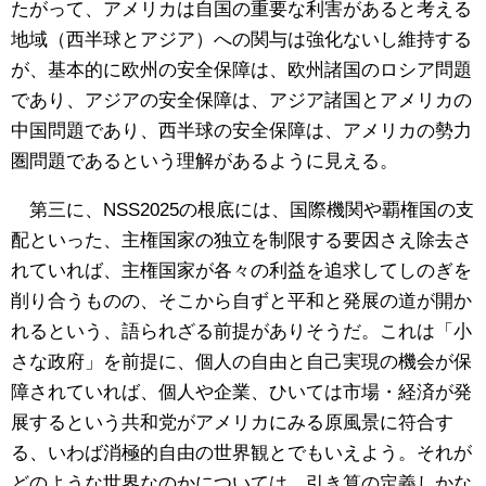
たがって、アメリカは自国の重要な利害があると考える
地域（西半球とアジア）への関与は強化ないし維持する
が、基本的に欧州の安全保障は、欧州諸国のロシア問題
であり、アジアの安全保障は、アジア諸国とアメリカの
中国問題であり、西半球の安全保障は、アメリカの勢力
圏問題であるという理解があるように見える。
第三に、NSS2025の根底には、国際機関や覇権国の支
配といった、主権国家の独立を制限する要因さえ除去さ
れていれば、主権国家が各々の利益を追求してしのぎを
削り合うものの、そこから自ずと平和と発展の道が開か
れるという、語られざる前提がありそうだ。これは「小
さな政府」を前提に、個人の自由と自己実現の機会が保
障されていれば、個人や企業、ひいては市場・経済が発
展するという共和党がアメリカにみる原風景に符合す
る、いわば消極的自由の世界観とでもいえよう。それが
どのような世界なのかについては、引き算の定義しかな