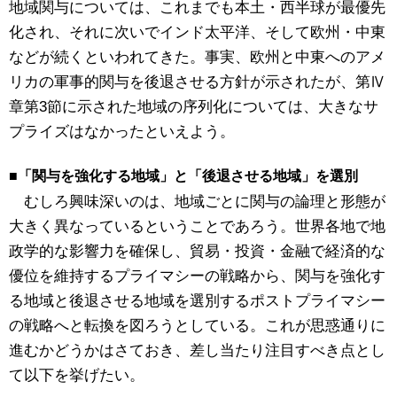
地域関与については、これまでも本土・西半球が最優先
化され、それに次いでインド太平洋、そして欧州・中東
などが続くといわれてきた。事実、欧州と中東へのアメ
リカの軍事的関与を後退させる方針が示されたが、第Ⅳ
章第3節に示された地域の序列化については、大きなサ
プライズはなかったといえよう。
■「関与を強化する地域」と「後退させる地域」を選別
むしろ興味深いのは、地域ごとに関与の論理と形態が
大きく異なっているということであろう。世界各地で地
政学的な影響力を確保し、貿易・投資・金融で経済的な
優位を維持するプライマシーの戦略から、関与を強化す
る地域と後退させる地域を選別するポストプライマシー
の戦略へと転換を図ろうとしている。これが思惑通りに
進むかどうかはさておき、差し当たり注目すべき点とし
て以下を挙げたい。