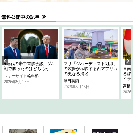
無料公開中の記事
4連戦の米中首脳会談、第1
マリ「ジハーディスト組織」
「エ
戦で勝ったのはどちらか
の攻勢が示唆する西アフリカ
東南
の更なる混迷
る課
フォーサイト編集部
イラ
篠田英朗
2026年5月17日
高橋
2026年5月15日
202