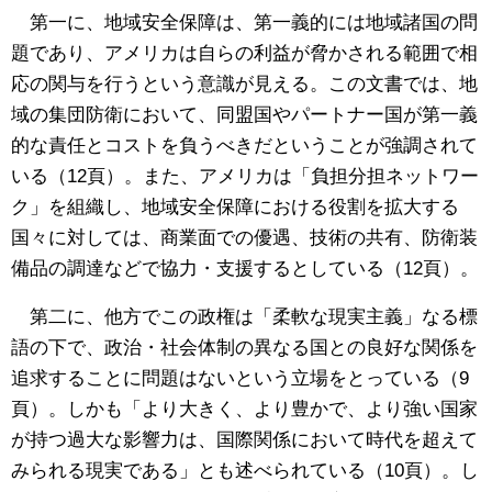
第一に、地域安全保障は、第一義的には地域諸国の問
題であり、アメリカは自らの利益が脅かされる範囲で相
応の関与を行うという意識が見える。この文書では、地
域の集団防衛において、同盟国やパートナー国が第一義
的な責任とコストを負うべきだということが強調されて
いる（12頁）。また、アメリカは「負担分担ネットワー
ク」を組織し、地域安全保障における役割を拡大する
国々に対しては、商業面での優遇、技術の共有、防衛装
備品の調達などで協力・支援するとしている（12頁）。
第二に、他方でこの政権は「柔軟な現実主義」なる標
語の下で、政治・社会体制の異なる国との良好な関係を
追求することに問題はないという立場をとっている（9
頁）。しかも「より大きく、より豊かで、より強い国家
が持つ過大な影響力は、国際関係において時代を超えて
みられる現実である」とも述べられている（10頁）。し