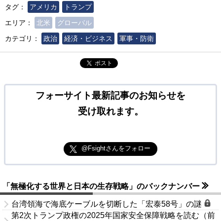
タグ：
アメリカ
トランプ
エリア：
北米
グローバル
カテゴリ：
政治
経済・ビジネス
軍事・防衛
ポスト
フォーサイト最新記事のお知らせを
受け取れます。
@Fsightさんをフォロー
「無極化する世界と日本の生存戦略」のバックナンバー
台湾領海で海底ケーブルを切断した「宏泰58号」の謎
第2次トランプ政権の2025年国家安全保障戦略を読む（前