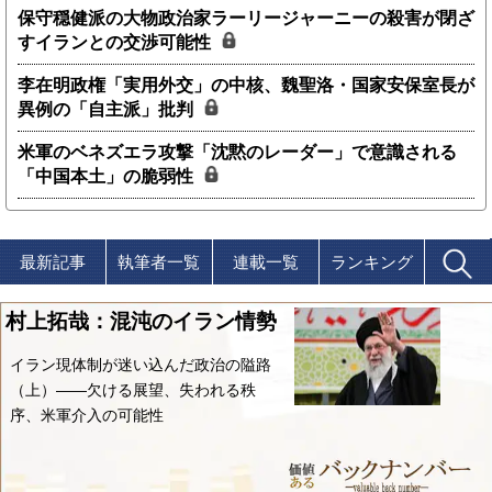
保守穏健派の大物政治家ラーリージャーニーの殺害が閉ざ
すイランとの交渉可能性
李在明政権「実用外交」の中核、魏聖洛・国家安保室長が
異例の「自主派」批判
米軍のベネズエラ攻撃「沈黙のレーダー」で意識される
「中国本土」の脆弱性
最新記事
執筆者一覧
連載一覧
ランキング
村上拓哉：混沌のイラン情勢
イラン現体制が迷い込んだ政治の隘路
（上）――欠ける展望、失われる秩
序、米軍介入の可能性