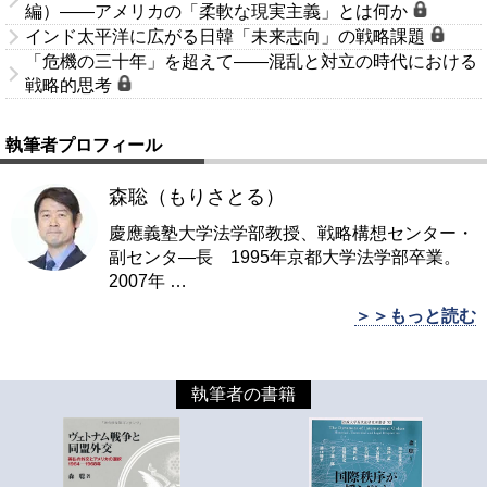
編）――アメリカの「柔軟な現実主義」とは何か
インド太平洋に広がる日韓「未来志向」の戦略課題
「危機の三十年」を超えて――混乱と対立の時代における
戦略的思考
執筆者プロフィール
森聡（もりさとる）
慶應義塾大学法学部教授、戦略構想センター・
副センタ―長 1995年京都大学法学部卒業。
2007年
…
＞＞もっと読む
執筆者の書籍