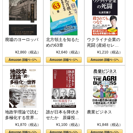
廃墟のヨーロッパ
北方領土を知るた
ウクライナ企業の
めの63章
死闘 (産経セレク
ト S 039)
¥2,860（税込）
¥2,640（税込）
¥1,210（税込）
地政学理論で読む
誰が日本を降伏さ
農業ビジネス
多極化する世界：
せたか 原爆投
トランプとBRICS
下、ソ連参戦、そ
¥1,870（税込）
¥1,100（税込）
¥1,848（税込）
の挑戦
して聖断 (PHP新