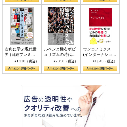
書)
古典に学ぶ現代世
ルペンと極右ポピ
ウンコノミクス
界 (日経プレミア
ュリズムの時代：
(インターナショナ
シリーズ)
〈ヤヌス〉の二つ
ル新書)
¥1,210（税込）
¥2,750（税込）
¥1,045（税込）
の顔