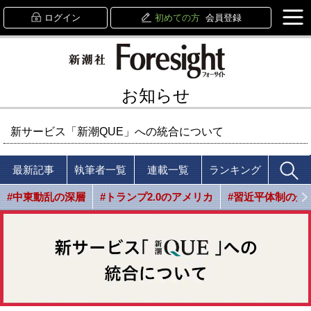
ログイン
初めての方
会員登録
お知らせ
新サービス「新潮QUE」への統合について
最新記事
執筆者一覧
連載一覧
ランキング
#中東動乱の深層
#トランプ2.0のアメリカ
#習近平体制の光