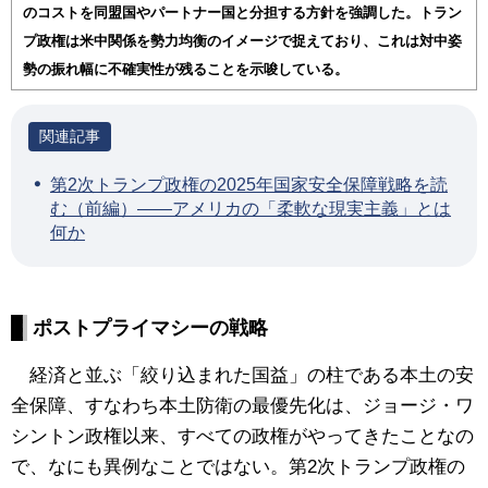
のコストを同盟国やパートナー国と分担する方針を強調した。トラン
プ政権は米中関係を勢力均衡のイメージで捉えており、これは対中姿
勢の振れ幅に不確実性が残ることを示唆している。
第2次トランプ政権の2025年国家安全保障戦略を読
む（前編）――アメリカの「柔軟な現実主義」とは
何か
ポストプライマシーの戦略
経済と並ぶ「絞り込まれた国益」の柱である本土の安
全保障、すなわち本土防衛の最優先化は、ジョージ・ワ
シントン政権以来、すべての政権がやってきたことなの
で、なにも異例なことではない。第2次トランプ政権の