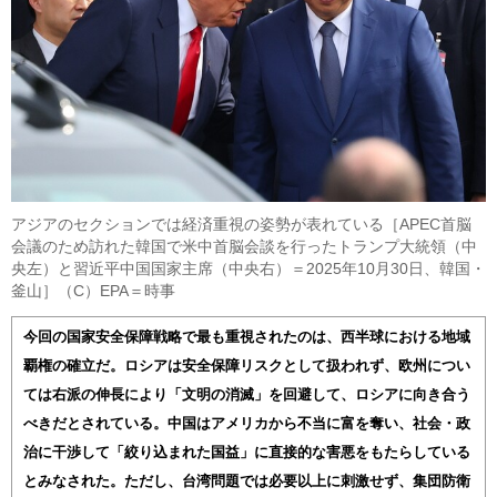
アジアのセクションでは経済重視の姿勢が表れている［APEC首脳
会議のため訪れた韓国で米中首脳会談を行ったトランプ大統領（中
央左）と習近平中国国家主席（中央右）＝2025年10月30日、韓国・
釜山］（C）EPA＝時事
今回の国家安全保障戦略で最も重視されたのは、西半球における地域
覇権の確立だ。ロシアは安全保障リスクとして扱われず、欧州につい
ては右派の伸長により「文明の消滅」を回避して、ロシアに向き合う
べきだとされている。中国はアメリカから不当に富を奪い、社会・政
治に干渉して「絞り込まれた国益」に直接的な害悪をもたらしている
とみなされた。ただし、台湾問題では必要以上に刺激せず、集団防衛