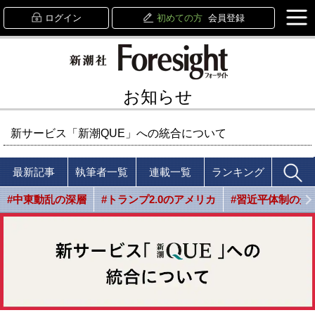
ログイン
初めての方
会員登録
お知らせ
新サービス「新潮QUE」への統合について
最新記事
執筆者一覧
連載一覧
ランキング
#中東動乱の深層
#トランプ2.0のアメリカ
#習近平体制の光