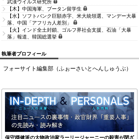
武漢ウイルス研究所
【木】中国海軍、ブータン留学生
【水】ソフトバンク巨額赤字、米大統領選、マンデー大暴
落、中国「アフリカ人差別」
【火】インド全土封鎖、ゴルフ界社会支援、石油「大暴
落」報道、韓国総選挙
執筆者プロフィール
フォーサイト編集部（ふぉーさいとへんしゅうぶ）
保守穏健派の大物政治家ラーリージャーニーの殺害が閉ざ