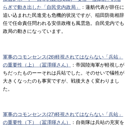
らぎで動き出した「自民党内政局」
：
蓮舫代表が辞任に
追い込まれた民進党も危機的状況ですが、稲田防衛相辞
任で任命責任問われる安倍政権も風雲急。自民党内でも
政局の動きになっています。
軍事のコモンセンス(26)軽視されてはならない「兵站」
の重要性（上）（冨澤暉さん）
：
帝国陸海軍が軽視しが
ちだったものーーそれは兵站でした。そのせいで犠牲が
大きくなったのも事実ですが、戦後大きく変わりまし
た。
軍事のコモンセンス(27)軽視されてはならない「兵站」
の重要性（下）（冨澤暉さん）
：
自衛隊は兵站の充実を