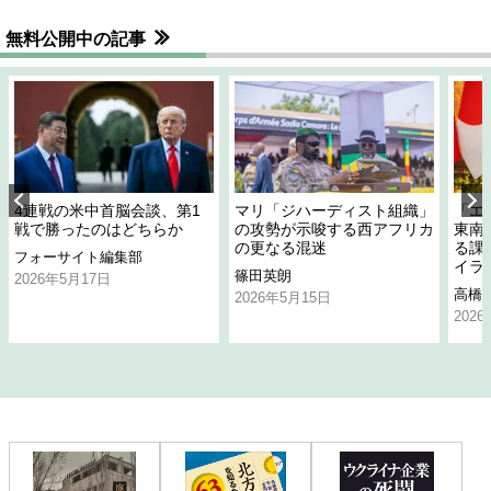
無料公開中の記事
4連戦の米中首脳会談、第1
マリ「ジハーディスト組織」
「エ
戦で勝ったのはどちらか
の攻勢が示唆する西アフリカ
東南
の更なる混迷
る課
フォーサイト編集部
イラ
篠田英朗
2026年5月17日
高橋
2026年5月15日
202