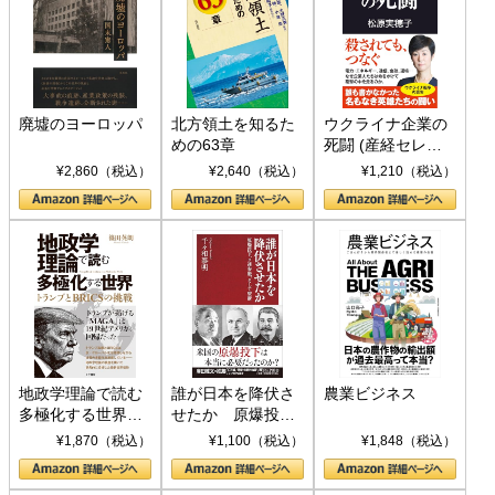
廃墟のヨーロッパ
北方領土を知るた
ウクライナ企業の
めの63章
死闘 (産経セレク
ト S 039)
¥2,860（税込）
¥2,640（税込）
¥1,210（税込）
地政学理論で読む
誰が日本を降伏さ
農業ビジネス
多極化する世界：
せたか 原爆投
トランプとBRICS
下、ソ連参戦、そ
¥1,870（税込）
¥1,100（税込）
¥1,848（税込）
の挑戦
して聖断 (PHP新
書)