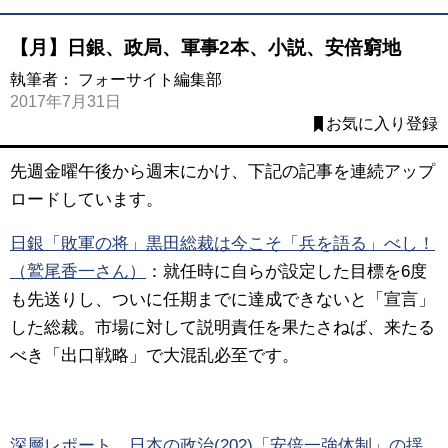
【月】日銀、政局、軍事2本、小説、安倍窮地
執筆者：
フォーサイト編集部
2017年7月31日
お気に入り登録
先週金曜午後から週末にかけ、下記の記事を連続アップ
ロードしています。
日銀「敗軍の将」黒田総裁は今こそ「兵を語る」べし！
（鷲尾香一さん）
：
就任時に自らが設定した目標を6度
も先送りし、ついに任期までに達成できないと「宣言」
した総裁。市場に対して説明責任を果たさねば、来たる
べき「出口戦略」で大混乱必至です。
深層レポート 日本の政治(202)「安倍一強体制」の揺