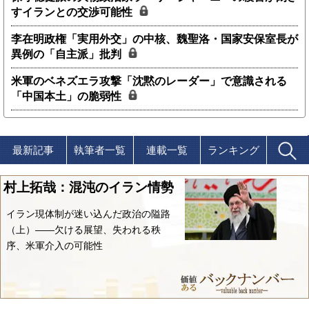
すイランとの交渉可能性
李在明政権「実用外交」の中核、魏聖洛・国家安保室長が
異例の「自主派」批判
米軍のベネズエラ攻撃「沈黙のレーダー」で意識される
「中国本土」の脆弱性
最新記事
執筆者一覧
連載一覧
ランキング
村上拓哉：混沌のイラン情勢
イラン現体制が迷い込んだ政治の隘路
（上）――欠ける展望、失われる秩
序、米軍介入の可能性