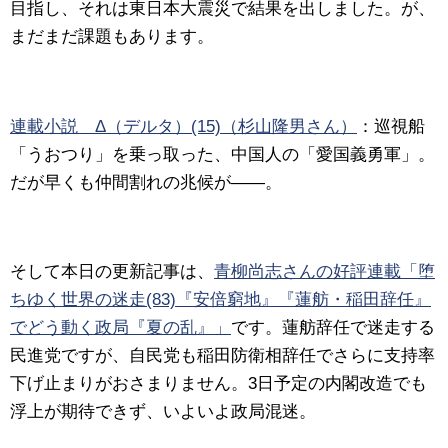
目指し、それは東日本大震災で結果を出しました。が、
まだまだ課題もあります。
連載小説 Δ（デルタ）(15)（杉山隆男さん）
：
巡視船
「うおつり」を乗っ取った、中国人の「愛国義勇軍」。
だが早くも仲間割れの兆候が――。
そして本日の更新記事は、
青柳尚志さんの好評連載「堕
ちゆく世界の迷走(83)『安倍窮地』『蓮舫・稲田辞任』
でどう動く政局『夏の乱』」
です。
蓮舫辞任で迷走する
民進党ですが、自民党も稲田防衛相辞任でさらに支持率
下げ止まりがおさまりません。3日予定の内閣改造でも
浮上が期待できず、いよいよ政局混迷。