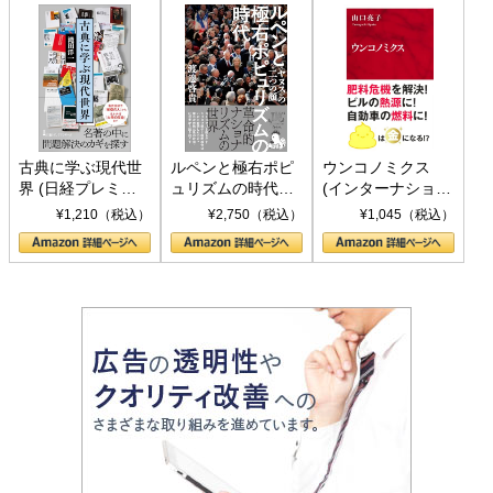
古典に学ぶ現代世
ルペンと極右ポピ
ウンコノミクス
界 (日経プレミア
ュリズムの時代：
(インターナショナ
シリーズ)
〈ヤヌス〉の二つ
ル新書)
¥1,210（税込）
¥2,750（税込）
¥1,045（税込）
の顔