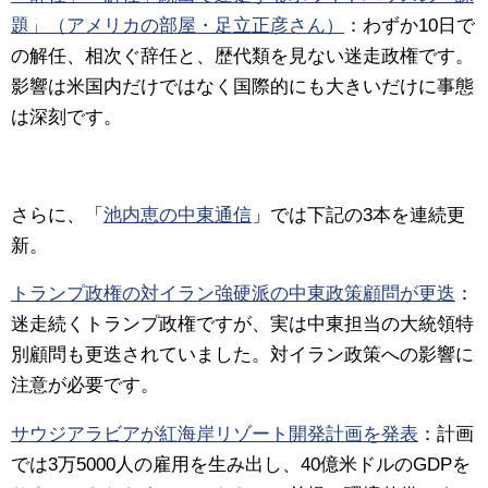
題」（アメリカの部屋・足立正彦さん）
：
わずか10日で
の解任、相次ぐ辞任と、歴代類を見ない迷走政権です。
影響は米国内だけではなく国際的にも大きいだけに事態
は深刻です。
さらに、「
池内恵の中東通信
」では下記の3本を連続更
新。
トランプ政権の対イラン強硬派の中東政策顧問が更迭
：
迷走続くトランプ政権ですが、実は中東担当の大統領特
別顧問も更迭されていました。対イラン政策への影響に
注意が必要です。
サウジアラビアが紅海岸リゾート開発計画を発表
：
計画
では3万5000人の雇用を生み出し、40億米ドルのGDPを