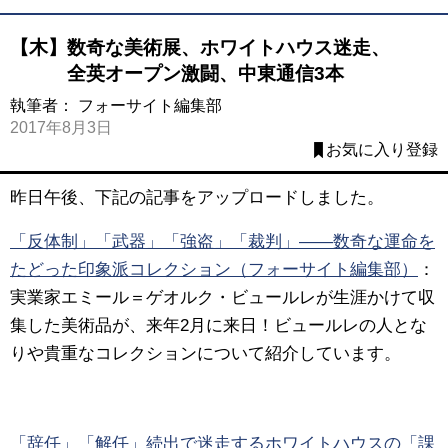
【木】数奇な美術展、ホワイトハウス迷走、
全英オープン激闘、中東通信3本
執筆者：
フォーサイト編集部
2017年8月3日
お気に入り登録
昨日午後、下記の記事をアップロードしました。
「反体制」「武器」「強盗」「裁判」――数奇な運命を
たどった印象派コレクション（フォーサイト編集部）
：
実業家エミール＝ゲオルク・ビュールレが生涯かけて収
集した美術品が、来年2月に来日！ビュールレの人とな
りや貴重なコレクションについて紹介しています。
「辞任」「解任」続出で迷走するホワイトハウスの「課