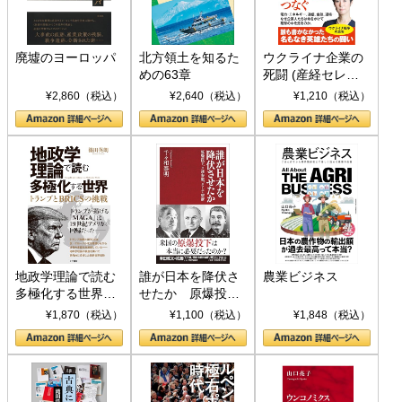
廃墟のヨーロッパ
北方領土を知るた
ウクライナ企業の
めの63章
死闘 (産経セレク
ト S 039)
¥2,860（税込）
¥2,640（税込）
¥1,210（税込）
地政学理論で読む
誰が日本を降伏さ
農業ビジネス
多極化する世界：
せたか 原爆投
トランプとBRICS
下、ソ連参戦、そ
¥1,870（税込）
¥1,100（税込）
¥1,848（税込）
の挑戦
して聖断 (PHP新
書)