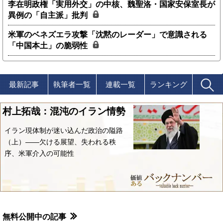
李在明政権「実用外交」の中核、魏聖洛・国家安保室長が
異例の「自主派」批判
米軍のベネズエラ攻撃「沈黙のレーダー」で意識される
「中国本土」の脆弱性
最新記事
執筆者一覧
連載一覧
ランキング
村上拓哉：混沌のイラン情勢
イラン現体制が迷い込んだ政治の隘路
（上）――欠ける展望、失われる秩
序、米軍介入の可能性
無料公開中の記事