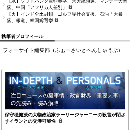
【水】ソフトバンク巨額赤字、米大統領選、マンデー大暴
落、中国「アフリカ人差別」
【火】インド全土封鎖、ゴルフ界社会支援、石油「大暴
落」報道、韓国総選挙
執筆者プロフィール
フォーサイト編集部（ふぉーさいとへんしゅうぶ）
保守穏健派の大物政治家ラーリージャーニーの殺害が閉ざ
すイランとの交渉可能性