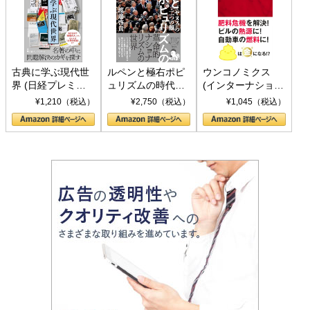
古典に学ぶ現代世
ルペンと極右ポピ
ウンコノミクス
界 (日経プレミア
ュリズムの時代：
(インターナショナ
シリーズ)
〈ヤヌス〉の二つ
ル新書)
¥1,210（税込）
¥2,750（税込）
¥1,045（税込）
の顔