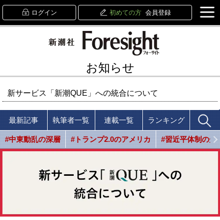
ログイン
初めての方
会員登録
お知らせ
新サービス「新潮QUE」への統合について
最新記事
執筆者一覧
連載一覧
ランキング
#中東動乱の深層
#トランプ2.0のアメリカ
#習近平体制の光