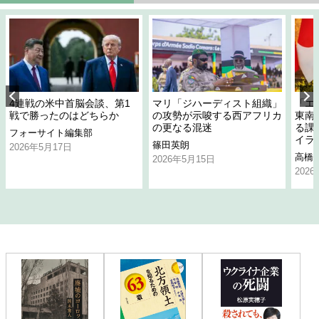
4連戦の米中首脳会談、第1
マリ「ジハーディスト組織」
「エ
戦で勝ったのはどちらか
の攻勢が示唆する西アフリカ
東南
の更なる混迷
る課
フォーサイト編集部
イラ
篠田英朗
2026年5月17日
高橋
2026年5月15日
202