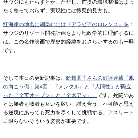
サウジにもたらすとか。ただし、前提の環境整備はまっ
たく整っておらず、実現性には懐疑的見方も。
紅海岸の地名に馴染むには『アラビアのロレンス』を
：
サウジのリゾート開発計画をより地政学的に理解するに
は、この名作映画で歴史的経緯をおさらいするのも一興
です。
そして本日の更新記事は、
舩越園子さんの好評連載「風
の向こう側」第4回「『メンタル』と『人間性』が際立
った『全英オープン』と『全米アマ』」
です。
死闘のあ
とは勝者も敗者も互いを敬い、讃え合う。不可能と思え
る逆境にあっても死力を尽くして挑戦する。アスリート
に限らないそういう姿勢が重要です。