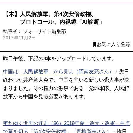
【木】人民解放軍、第4次安倍政権、
プロトコール、内視鏡「AI診断」
執筆者：
フォーサイト編集部
2017年11月2日
お気に入り登録
昨日午後、下記の3本をアップロードしています。
中国は「人民解放軍」から見よ（阿南友亮さん）
：
先日
終わった共産党大会で、中国を率いる新しい党人事が決
まりました。その権力の源泉である「党の軍隊」人民解
放軍から中国を見る必要があります。
堕ちゆく世界の迷走（86）2019年夏「改元・改憲」焦点
で幕を切る「第4次安倍政権」（青柳尚志さん）
：
昨日