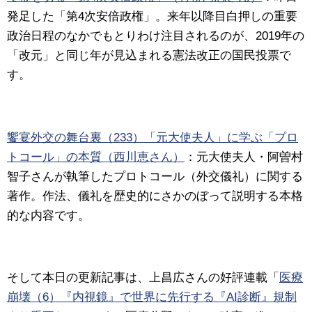
発足した「第4次安倍政権」。来年以降目白押しの重要
政治日程のなかでもとりわけ注目されるのが、2019年の
「改元」と同じ年が見込まれる憲法改正の国民投票で
す。
饗宴外交の舞台裏（233）「元大使夫人」に学ぶ「プロ
トコール」の本質（西川恵さん）
：
元大使夫人・阿曽村
智子さんが執筆したプロトコール（外交儀礼）に関する
著作。作法、儀礼を歴史的にさかのぼって説明する本格
的な内容です。
そして本日の更新記事は、上昌広さんの好評連載「
医療
崩壊（6）『内視鏡』で世界に先行する『AI診断』規制