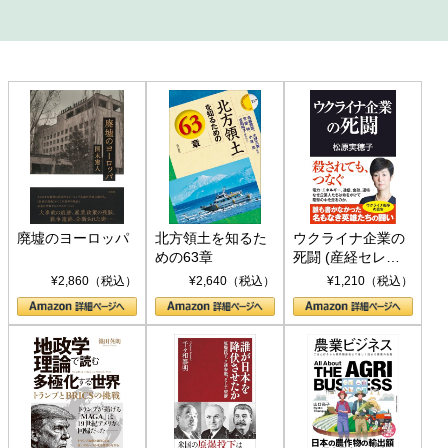
廃墟のヨーロッパ
北方領土を知るた
ウクライナ企業の
めの63章
死闘 (産経セレク
ト S 039)
¥2,860（税込）
¥2,640（税込）
¥1,210（税込）