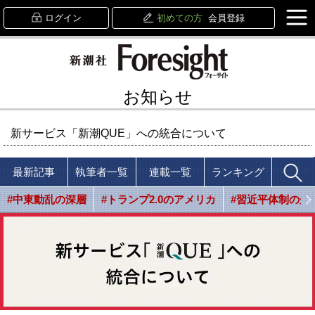
ログイン
初めての方
会員登録
お知らせ
新サービス「新潮QUE」への統合について
最新記事
執筆者一覧
連載一覧
ランキング
#中東動乱の深層
#トランプ2.0のアメリカ
#習近平体制の光