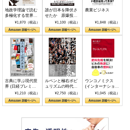
地政学理論で読む
誰が日本を降伏さ
農業ビジネス
多極化する世界：
せたか 原爆投
トランプとBRICS
下、ソ連参戦、そ
¥1,870（税込）
¥1,100（税込）
¥1,848（税込）
の挑戦
して聖断 (PHP新
書)
古典に学ぶ現代世
ルペンと極右ポピ
ウンコノミクス
界 (日経プレミア
ュリズムの時代：
(インターナショナ
シリーズ)
〈ヤヌス〉の二つ
ル新書)
¥1,210（税込）
¥2,750（税込）
¥1,045（税込）
の顔