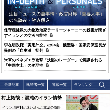
保守穏健派の大物政治家ラーリージャーニーの殺害が閉ざ
すイランとの交渉可能性
李在明政権「実用外交」の中核、魏聖洛・国家安保室長が
異例の「自主派」批判
米軍のベネズエラ攻撃「沈黙のレーダー」で意識される
「中国本土」の脆弱性
最新記事
執筆者一覧
連載一覧
ランキング
村上拓哉：混沌のイラン情勢
イラン現体制が迷い込んだ政治の隘路