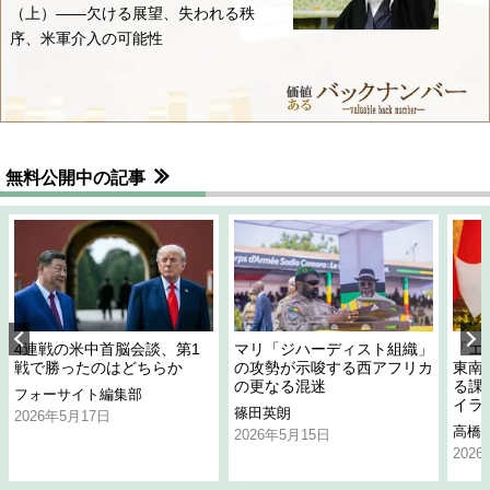
（上）――欠ける展望、失われる秩
序、米軍介入の可能性
無料公開中の記事
4連戦の米中首脳会談、第1
マリ「ジハーディスト組織」
「エ
戦で勝ったのはどちらか
の攻勢が示唆する西アフリカ
東南
の更なる混迷
る課
フォーサイト編集部
イラ
篠田英朗
2026年5月17日
高橋
2026年5月15日
202