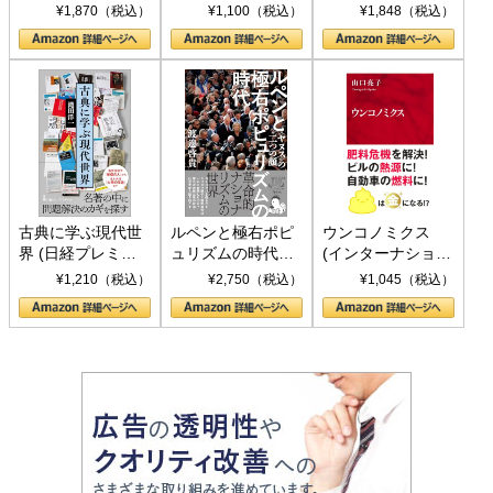
トランプとBRICS
下、ソ連参戦、そ
¥1,870（税込）
¥1,100（税込）
¥1,848（税込）
の挑戦
して聖断 (PHP新
書)
古典に学ぶ現代世
ルペンと極右ポピ
ウンコノミクス
界 (日経プレミア
ュリズムの時代：
(インターナショナ
シリーズ)
〈ヤヌス〉の二つ
ル新書)
¥1,210（税込）
¥2,750（税込）
¥1,045（税込）
の顔