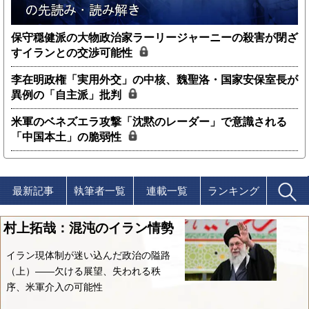
保守穏健派の大物政治家ラーリージャーニーの殺害が閉ざ
すイランとの交渉可能性
李在明政権「実用外交」の中核、魏聖洛・国家安保室長が
異例の「自主派」批判
米軍のベネズエラ攻撃「沈黙のレーダー」で意識される
「中国本土」の脆弱性
最新記事
執筆者一覧
連載一覧
ランキング
村上拓哉：混沌のイラン情勢
イラン現体制が迷い込んだ政治の隘路
（上）――欠ける展望、失われる秩
序、米軍介入の可能性