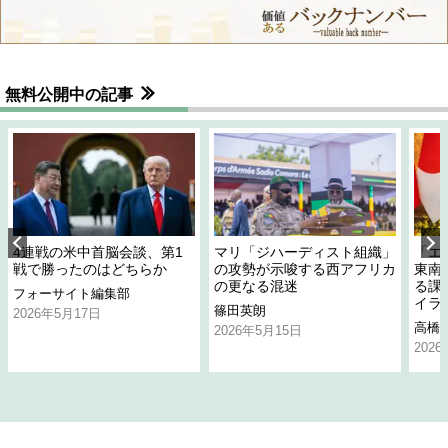
無料公開中の記事
4連戦の米中首脳会談、第1
マリ「ジハーディスト組織」
「エ
戦で勝ったのはどちらか
の攻勢が示唆する西アフリカ
東南
の更なる混迷
る課
フォーサイト編集部
イラ
篠田英朗
2026年5月17日
高橋
2026年5月15日
202