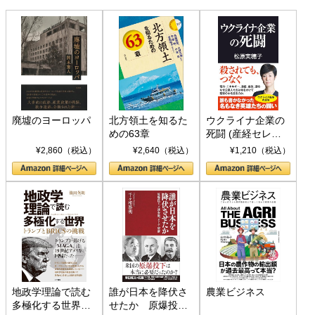
廃墟のヨーロッパ
北方領土を知るた
ウクライナ企業の
めの63章
死闘 (産経セレク
ト S 039)
¥2,860（税込）
¥2,640（税込）
¥1,210（税込）
地政学理論で読む
誰が日本を降伏さ
農業ビジネス
多極化する世界：
せたか 原爆投