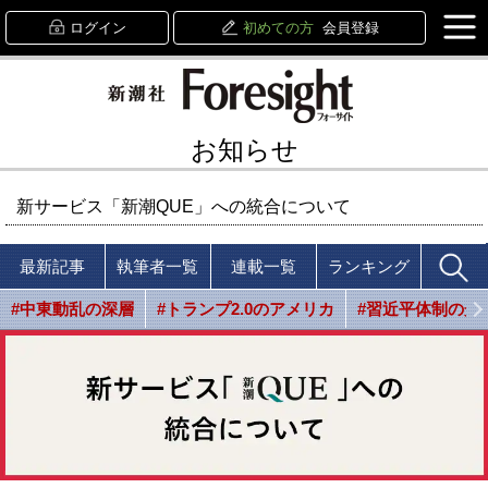
ログイン
初めての方
会員登録
お知らせ
新サービス「新潮QUE」への統合について
最新記事
執筆者一覧
連載一覧
ランキング
#中東動乱の深層
#トランプ2.0のアメリカ
#習近平体制の光