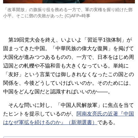
「改革開放」の旗振り役を務める一方で、軍の実権を握り続けた鄧
小平。そこに鄧の失敗があった (C)AFP=時事
第19回党大会を終え、いよいよ「習近平1強体制」が
固まってきた中国。「中華民族の偉大な復興」を掲げて
大国化が進みつつあるものの、一方で、日本をはじめ周
辺国との軋轢や不協和音も大きくなっている。単純に
「友好」という言葉では御しきれなくなったこの国との
関係を、今後どうしていけばいいのか。そのためには、
中国をどんな国だと認識すればいいのか――。
そんな問いに対し、「中国人民解放軍」に焦点を当て
たヒントを提示しているのが、
阿南友亮氏の近著『中国
はなぜ軍拡を続けるのか』（新潮選書）
である。