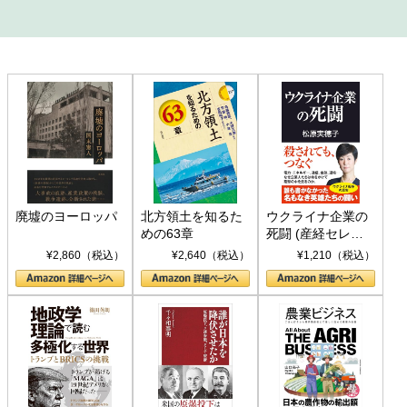
廃墟のヨーロッパ
北方領土を知るた
ウクライナ企業の
めの63章
死闘 (産経セレク
ト S 039)
¥2,860（税込）
¥2,640（税込）
¥1,210（税込）