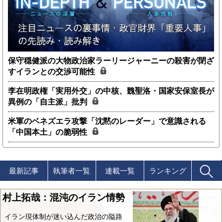
保守穏健派の大物政治家ラーリージャーニーの殺害が閉ざ
すイランとの交渉可能性
李在明政権「実用外交」の中核、魏聖洛・国家安保室長が
異例の「自主派」批判
米軍のベネズエラ攻撃「沈黙のレーダー」で意識される
「中国本土」の脆弱性
最新記事
執筆者一覧
連載一覧
ランキング
村上拓哉：混沌のイラン情勢
イラン現体制が迷い込んだ政治の隘路