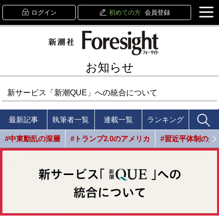
ログイン
初めての方
会員登録
お知らせ
新サービス「新潮QUE」への統合について
最新記事
執筆者一覧
連載一覧
ランキング
#中東動乱の深層
#トランプ2.0のアメリカ
#習近平体制の光