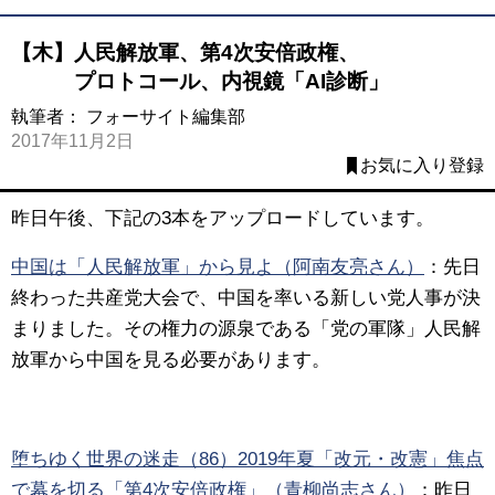
【木】人民解放軍、第4次安倍政権、
プロトコール、内視鏡「AI診断」
執筆者：
フォーサイト編集部
2017年11月2日
お気に入り登録
昨日午後、下記の3本をアップロードしています。
中国は「人民解放軍」から見よ（阿南友亮さん）
：
先日
終わった共産党大会で、中国を率いる新しい党人事が決
まりました。その権力の源泉である「党の軍隊」人民解
放軍から中国を見る必要があります。
堕ちゆく世界の迷走（86）2019年夏「改元・改憲」焦点
で幕を切る「第4次安倍政権」（青柳尚志さん）
：
昨日