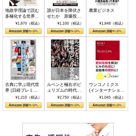
地政学理論で読む
誰が日本を降伏さ
農業ビジネス
多極化する世界：
せたか 原爆投
トランプとBRICS
下、ソ連参戦、そ
¥1,870（税込）
¥1,100（税込）
¥1,848（税込）
の挑戦
して聖断 (PHP新
書)
古典に学ぶ現代世
ルペンと極右ポピ
ウンコノミクス
界 (日経プレミア
ュリズムの時代：
(インターナショナ
シリーズ)
〈ヤヌス〉の二つ
ル新書)
¥1,210（税込）
¥2,750（税込）
¥1,045（税込）
の顔