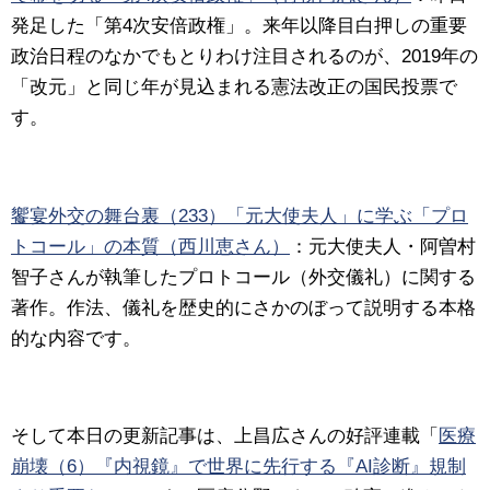
発足した「第4次安倍政権」。来年以降目白押しの重要
政治日程のなかでもとりわけ注目されるのが、2019年の
「改元」と同じ年が見込まれる憲法改正の国民投票で
す。
饗宴外交の舞台裏（233）「元大使夫人」に学ぶ「プロ
トコール」の本質（西川恵さん）
：
元大使夫人・阿曽村
智子さんが執筆したプロトコール（外交儀礼）に関する
著作。作法、儀礼を歴史的にさかのぼって説明する本格
的な内容です。
そして本日の更新記事は、上昌広さんの好評連載「
医療
崩壊（6）『内視鏡』で世界に先行する『AI診断』規制