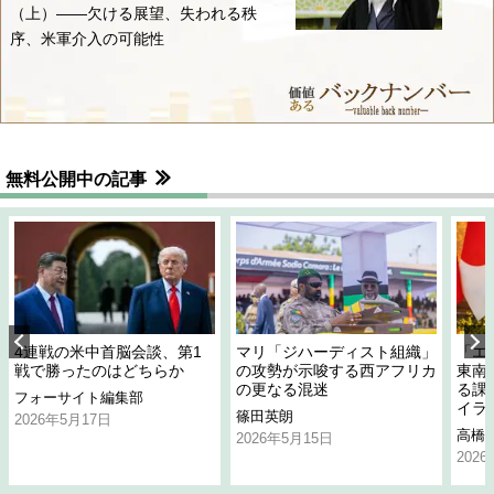
（上）――欠ける展望、失われる秩
序、米軍介入の可能性
無料公開中の記事
4連戦の米中首脳会談、第1
マリ「ジハーディスト組織」
「エ
戦で勝ったのはどちらか
の攻勢が示唆する西アフリカ
東南
の更なる混迷
る課
フォーサイト編集部
イラ
篠田英朗
2026年5月17日
高橋
2026年5月15日
202