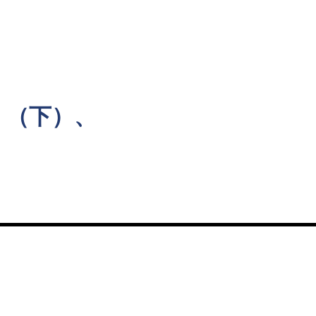
ト
』（下）、