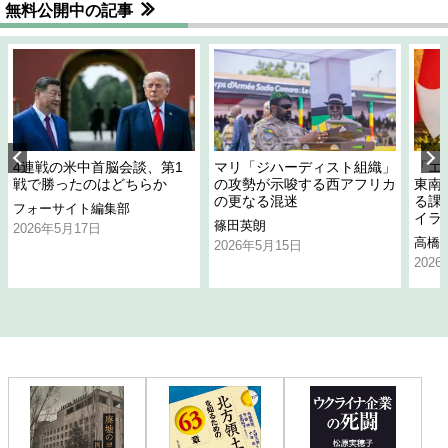
無料公開中の記事
4連戦の米中首脳会談、第1
マリ「ジハーディスト組織」
「エ
戦で勝ったのはどちらか
の攻勢が示唆する西アフリカ
東南
の更なる混迷
る課
フォーサイト編集部
イラ
篠田英朗
2026年5月17日
高橋
2026年5月15日
202