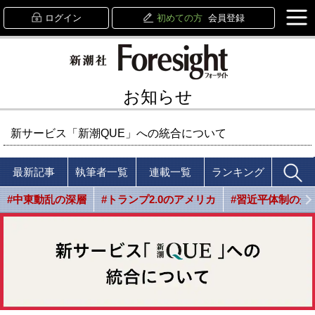
ログイン
初めての方
会員登録
お知らせ
新サービス「新潮QUE」への統合について
最新記事
執筆者一覧
連載一覧
ランキング
#中東動乱の深層
#トランプ2.0のアメリカ
#習近平体制の光