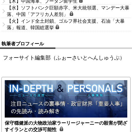
【木】中国海軍、ブータン留学生
【水】ソフトバンク巨額赤字、米大統領選、マンデー大暴
落、中国「アフリカ人差別」
【火】インド全土封鎖、ゴルフ界社会支援、石油「大暴
落」報道、韓国総選挙
執筆者プロフィール
フォーサイト編集部（ふぉーさいとへんしゅうぶ）
保守穏健派の大物政治家ラーリージャーニーの殺害が閉ざ
すイランとの交渉可能性