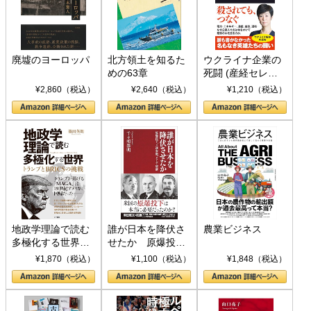
廃墟のヨーロッパ
北方領土を知るた
ウクライナ企業の
めの63章
死闘 (産経セレク
ト S 039)
¥2,860（税込）
¥2,640（税込）
¥1,210（税込）
地政学理論で読む
誰が日本を降伏さ
農業ビジネス
多極化する世界：
せたか 原爆投
トランプとBRICS
下、ソ連参戦、そ
¥1,870（税込）
¥1,100（税込）
¥1,848（税込）
の挑戦
して聖断 (PHP新
書)