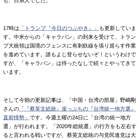
も、日系人でした。
17時は
「トランプ『今日のつぶやき』」
も更新していま
す。中米からの「キャラバン」の到来を受けて、トラン
プ大統領は国境のフェンスに有刺鉄線を張り巡らす作業
を進めています。誰もよじ登らせないぞ！というわけで
すが、「キャラバン」は待ったなしで続々とやってきて
います。
そして今朝の更新記事は、「中国・台湾の部屋」野嶋剛
さんの
「『蔡英文総統』崖っぷちの『台湾統一地方選』
直前情勢」
です。今週土曜の24日に「台湾の統一地方
選」が行われます。「2020年総統選」の行方をも左右す
ると言われる戦いですが、蔡英文総統の与党民進党は大