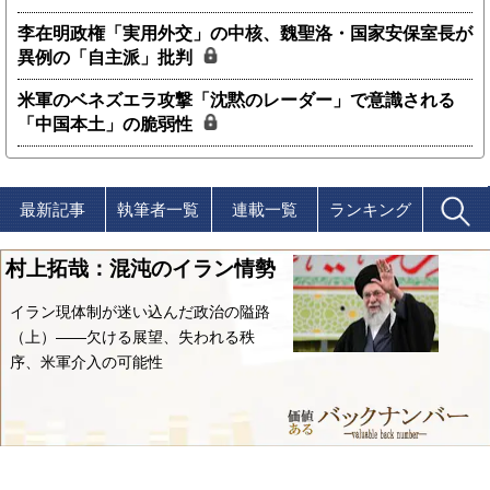
李在明政権「実用外交」の中核、魏聖洛・国家安保室長が
異例の「自主派」批判
米軍のベネズエラ攻撃「沈黙のレーダー」で意識される
「中国本土」の脆弱性
最新記事
執筆者一覧
連載一覧
ランキング
村上拓哉：混沌のイラン情勢
イラン現体制が迷い込んだ政治の隘路
（上）――欠ける展望、失われる秩
序、米軍介入の可能性