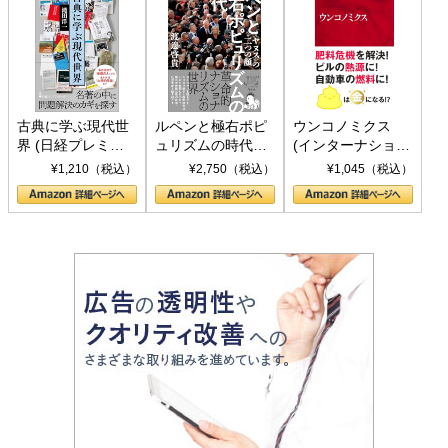
古典に学ぶ現代世
ルペンと極右ポピ
ウンコノミクス
界 (日経プレミア
ュリズムの時代：
(インターナショナ
シリーズ)
〈ヤヌス〉の二つ
ル新書)
¥1,210（税込）
¥2,750（税込）
¥1,045（税込）
の顔