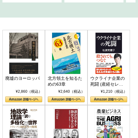
廃墟のヨーロッパ
北方領土を知るた
ウクライナ企業の
めの63章
死闘 (産経セレク
ト S 039)
¥2,860（税込）
¥2,640（税込）
¥1,210（税込）