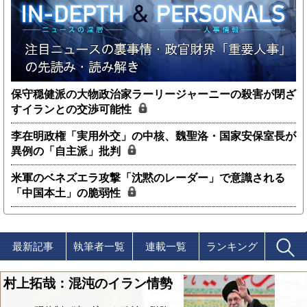
保守穏健派の大物政治家ラーリージャーニーの殺害が閉ざ
すイランとの交渉可能性
李在明政権「実用外交」の中核、魏聖洛・国家安保室長が
異例の「自主派」批判
米軍のベネズエラ攻撃「沈黙のレーダー」で意識される
「中国本土」の脆弱性
最新記事
執筆者一覧
連載一覧
ランキング
村上拓哉：混沌のイラン情勢