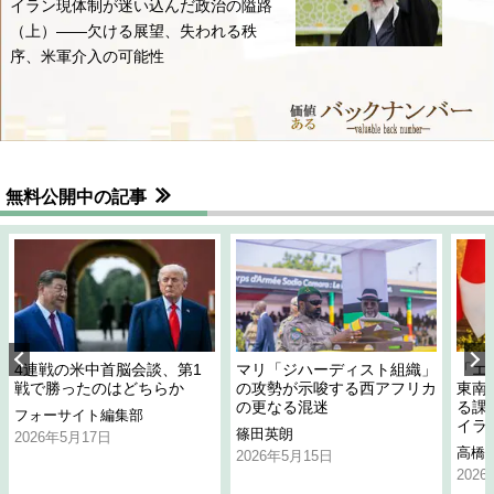
イラン現体制が迷い込んだ政治の隘路
（上）――欠ける展望、失われる秩
序、米軍介入の可能性
無料公開中の記事
4連戦の米中首脳会談、第1
マリ「ジハーディスト組織」
「エ
戦で勝ったのはどちらか
の攻勢が示唆する西アフリカ
東南
の更なる混迷
る課
フォーサイト編集部
イラ
篠田英朗
2026年5月17日
高橋
2026年5月15日
202