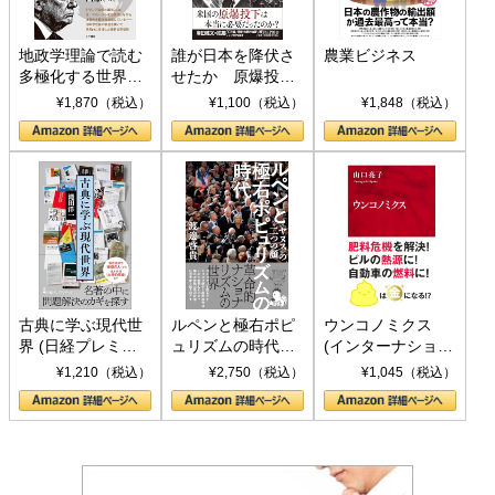
地政学理論で読む
誰が日本を降伏さ
農業ビジネス
多極化する世界：
せたか 原爆投
トランプとBRICS
下、ソ連参戦、そ
¥1,870（税込）
¥1,100（税込）
¥1,848（税込）
の挑戦
して聖断 (PHP新
書)
古典に学ぶ現代世
ルペンと極右ポピ
ウンコノミクス
界 (日経プレミア
ュリズムの時代：
(インターナショナ
シリーズ)
〈ヤヌス〉の二つ
ル新書)
¥1,210（税込）
¥2,750（税込）
¥1,045（税込）
の顔