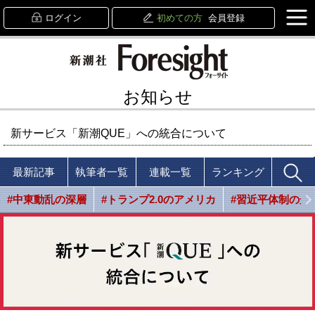
ログイン
初めての方
会員登録
お知らせ
新サービス「新潮QUE」への統合について
最新記事
執筆者一覧
連載一覧
ランキング
#中東動乱の深層
#トランプ2.0のアメリカ
#習近平体制の光