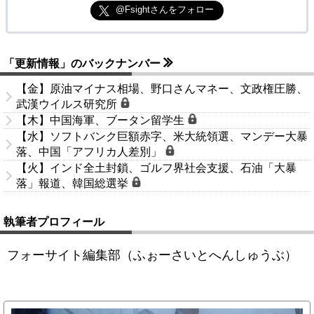
@Fsightさんをフォロー
「更新情報」のバックナンバー
【金】原油マイナス相場、野口さんマネー、文政権圧勝、
武漢ウイルス研究所
【木】中国海軍、ブータン留学生
【水】ソフトバンク巨額赤字、米大統領選、マンデー大暴
落、中国「アフリカ人差別」
【火】インド全土封鎖、ゴルフ界社会支援、石油「大暴
落」報道、韓国総選挙
執筆者プロフィール
フォーサイト編集部（ふぉーさいとへんしゅうぶ）