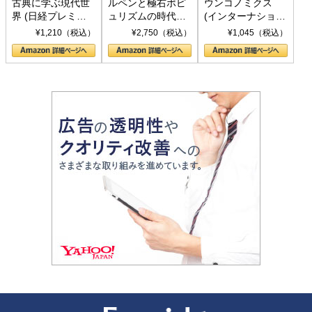
古典に学ぶ現代世
ルペンと極右ポピ
ウンコノミクス
界 (日経プレミア
ュリズムの時代：
(インターナショナ
シリーズ)
〈ヤヌス〉の二つ
ル新書)
¥1,210（税込）
¥2,750（税込）
¥1,045（税込）
の顔