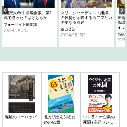
4連戦の米中首脳会談、第1
マリ「ジハーディスト組織」
「エ
戦で勝ったのはどちらか
の攻勢が示唆する西アフリカ
東南
の更なる混迷
る課
フォーサイト編集部
イラ
篠田英朗
2026年5月17日
高橋
2026年5月15日
202
廃墟のヨーロッパ
北方領土を知るた
ウクライナ企業の
めの63章
死闘 (産経セレク