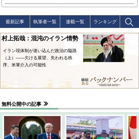
最新記事
執筆者一覧
連載一覧
ランキング
村上拓哉：混沌のイラン情勢
イラン現体制が迷い込んだ政治の隘路
（上）――欠ける展望、失われる秩
序、米軍介入の可能性
無料公開中の記事