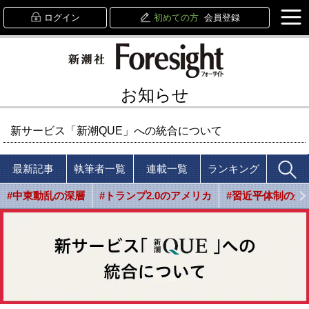
ログイン
初めての方
会員登録
お知らせ
新サービス「新潮QUE」への統合について
最新記事
執筆者一覧
連載一覧
ランキング
#中東動乱の深層
#トランプ2.0のアメリカ
#習近平体制の光