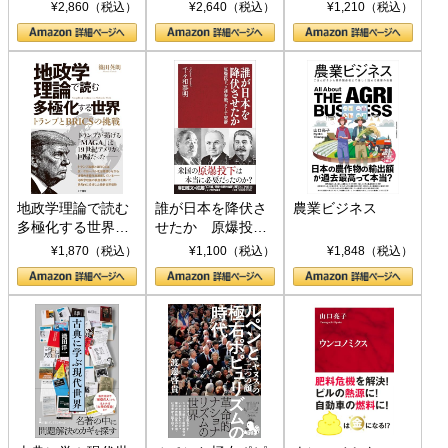
ト S 039)
¥2,860（税込）
¥2,640（税込）
¥1,210（税込）
地政学理論で読む
誰が日本を降伏さ
農業ビジネス
多極化する世界：
せたか 原爆投
トランプとBRICS
下、ソ連参戦、そ
¥1,870（税込）
¥1,100（税込）
¥1,848（税込）
の挑戦
して聖断 (PHP新
書)