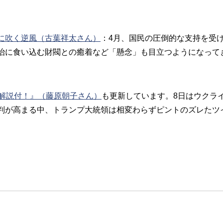
に吹く逆風（古葉祥太さん）
：4月、国民の圧倒的な支持を受
治に食い込む財閥との癒着など「懸念」も目立つようになって
解説付！』（藤原朝子さん）
も更新しています。8日はウクラ
判が高まる中、トランプ大統領は相変わらずピントのズレたツ