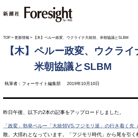
新潮社 Foresight フォーサイ
TOP
>
更新情報
>
【木】ペルー政変、ウクライナ大統領、米朝協議とSLBM
【木】ペルー政変、ウクライ
米朝協議とSLBM
執筆者：フォーサイト編集部
2019年10月10日
昨日午後、以下の2本の記事をアップロードしました。
「政変」勃発ペルー「大統領VS.フジモリ派」の行き着く先
散。大揺れとなっています。「フジモリ時代」から尾を引く