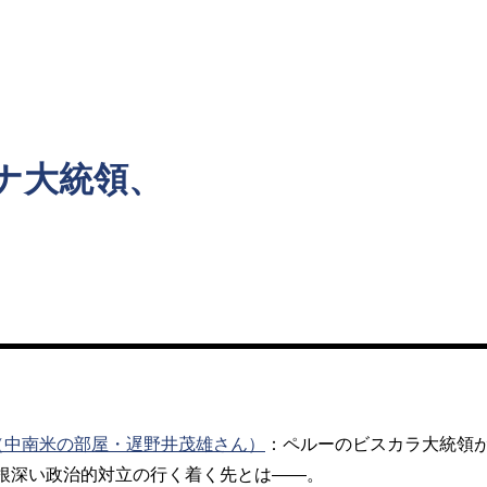
ト
ナ大統領、
（中南米の部屋・遅野井茂雄さん）
：ペルーのビスカラ大統領
根深い政治的対立の行く着く先とは――。