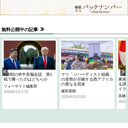
無料公開中の記事
4連戦の米中首脳会談、第1
マリ「ジハーディスト組織」
「エ
戦で勝ったのはどちらか
の攻勢が示唆する西アフリカ
東南
の更なる混迷
る課
フォーサイト編集部
イラ
篠田英朗
2026年5月17日
高橋
2026年5月15日
202