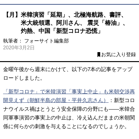
【月】米韓演習「延期」、北極海航路、書評、
米大統領選、阿川さん、 震災「椿油」、
灼熱、中国「新型コロナ恐慌」
執筆者：
フォーサイト編集部
2020年3月2日
お気に入り登録
金曜午後から週末にかけて、以下の7本の記事をアップ
ロードしました。
「新型コロナ」で米韓演習「事実上中止」も米朝交渉再
開見えず（朝鮮半島の部屋・平井久志さん）
：新型コロ
ナウイルス禍はとうとう安全保障の分野にも――米韓合
同軍事演習の事実上の中止は、冷え込んだままの米朝関
係に何らかの刺激を与えることになるのでしょうか。