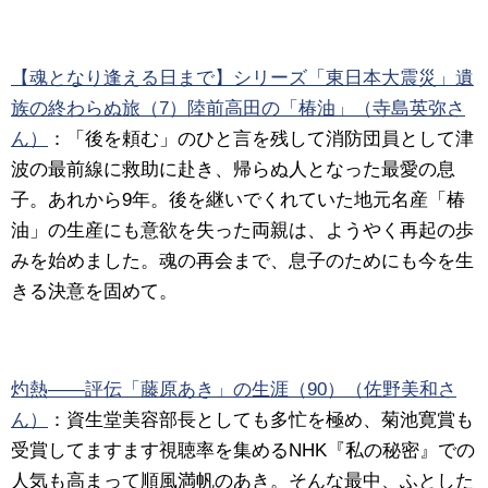
【魂となり逢える日まで】シリーズ「東日本大震災」遺
族の終わらぬ旅（7）陸前高田の「椿油」（寺島英弥さ
ん）
：「後を頼む」のひと言を残して消防団員として津
波の最前線に救助に赴き、帰らぬ人となった最愛の息
子。あれから9年。後を継いでくれていた地元名産「椿
油」の生産にも意欲を失った両親は、ようやく再起の歩
みを始めました。魂の再会まで、息子のためにも今を生
きる決意を固めて。
灼熱――評伝「藤原あき」の生涯（90）（佐野美和さ
ん）
：資生堂美容部長としても多忙を極め、菊池寛賞も
受賞してますます視聴率を集めるNHK『私の秘密』での
人気も高まって順風満帆のあき。そんな最中、ふとした