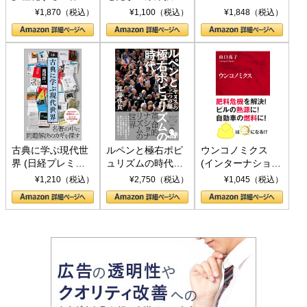
トランプとBRICS
下、ソ連参戦、そ
¥1,870（税込）
¥1,100（税込）
¥1,848（税込）
の挑戦
して聖断 (PHP新
書)
古典に学ぶ現代世
ルペンと極右ポピ
ウンコノミクス
界 (日経プレミア
ュリズムの時代：
(インターナショナ
シリーズ)
〈ヤヌス〉の二つ
ル新書)
¥1,210（税込）
¥2,750（税込）
¥1,045（税込）
の顔