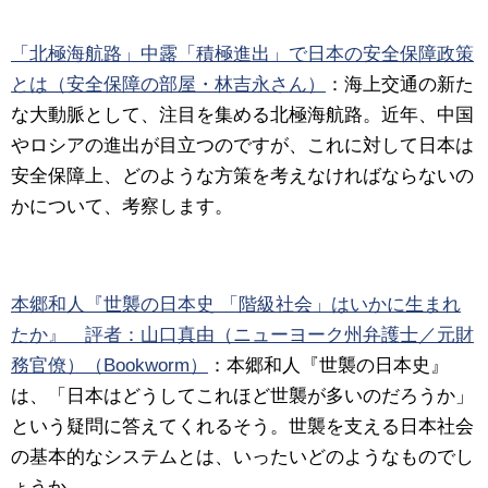
「北極海航路」中露「積極進出」で日本の安全保障政策
とは（安全保障の部屋・林吉永さん）
：海上交通の新た
な大動脈として、注目を集める北極海航路。近年、中国
やロシアの進出が目立つのですが、これに対して日本は
安全保障上、どのような方策を考えなければならないの
かについて、考察します。
本郷和人『世襲の日本史 「階級社会」はいかに生まれ
たか』 評者：山口真由（ニューヨーク州弁護士／元財
務官僚）（Bookworm）
：本郷和人『世襲の日本史』
は、「日本はどうしてこれほど世襲が多いのだろうか」
という疑問に答えてくれるそう。世襲を支える日本社会
の基本的なシステムとは、いったいどのようなものでし
ょうか。