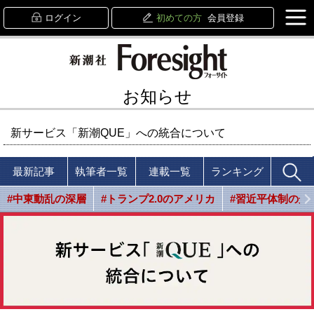
ログイン
初めての方
会員登録
お知らせ
新サービス「新潮QUE」への統合について
最新記事
執筆者一覧
連載一覧
ランキング
#中東動乱の深層
#トランプ2.0のアメリカ
#習近平体制の光