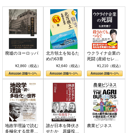
廃墟のヨーロッパ
北方領土を知るた
ウクライナ企業の
めの63章
死闘 (産経セレク
ト S 039)
¥2,860（税込）
¥2,640（税込）
¥1,210（税込）
地政学理論で読む
誰が日本を降伏さ
農業ビジネス
多極化する世界：
せたか 原爆投