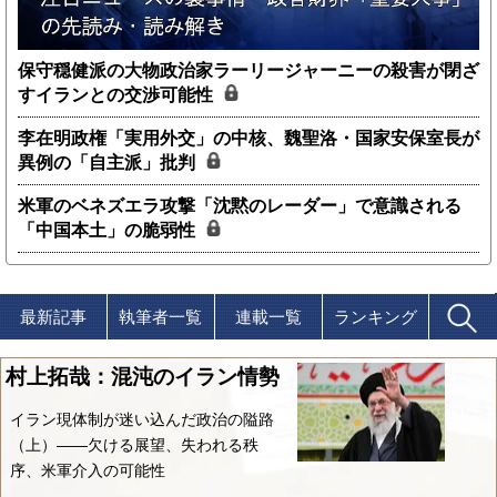
保守穏健派の大物政治家ラーリージャーニーの殺害が閉ざ
すイランとの交渉可能性
李在明政権「実用外交」の中核、魏聖洛・国家安保室長が
異例の「自主派」批判
米軍のベネズエラ攻撃「沈黙のレーダー」で意識される
「中国本土」の脆弱性
最新記事
執筆者一覧
連載一覧
ランキング
村上拓哉：混沌のイラン情勢
イラン現体制が迷い込んだ政治の隘路
（上）――欠ける展望、失われる秩
序、米軍介入の可能性