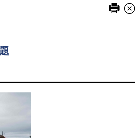
このペ
題