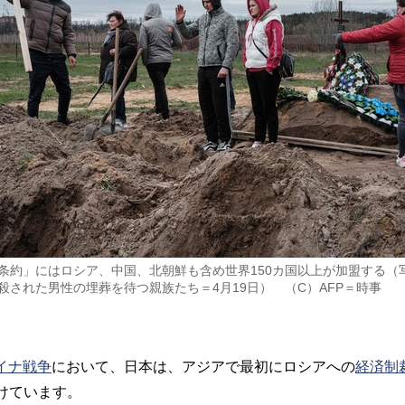
条約」にはロシア、中国、北朝鮮も含め世界150カ国以上が加盟する（
殺された男性の埋葬を待つ親族たち＝4月19日） （C）AFP＝時事
イナ戦争
において、日本は、アジアで最初にロシアへの
経済制
受けています。