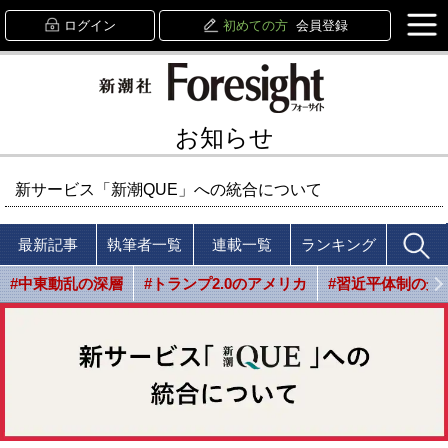
ログイン
初めての方
会員登録
お知らせ
新サービス「新潮QUE」への統合について
最新記事
執筆者一覧
連載一覧
ランキング
#中東動乱の深層
#トランプ2.0のアメリカ
#習近平体制の光