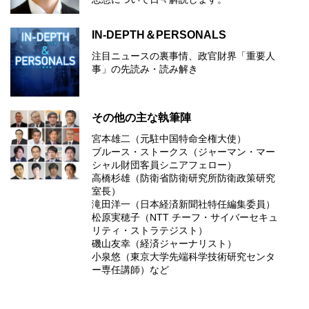
IN-DEPTH＆PERSONALS
注目ニュースの裏事情、政官財界「重要人
事」の先読み・読み解き
その他の主な執筆陣
宮本雄二（元駐中国特命全権大使）
ブルース・ストークス（ジャーマン・マー
シャル財団客員シニアフェロー）
高橋杉雄（防衛省防衛研究所防衛政策研究
室長）
滝田洋一（日本経済新聞社特任編集委員）
松原実穂子（NTT チーフ・サイバーセキュ
リティ・ストラテジスト）
磯山友幸（経済ジャーナリスト）
小泉悠（東京大学先端科学技術研究センタ
ー専任講師）など