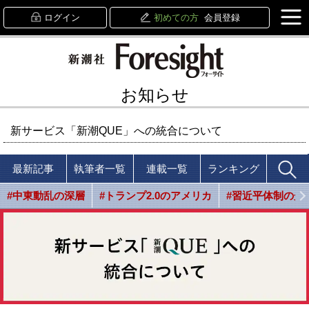
ログイン
初めての方
会員登録
お知らせ
新サービス「新潮QUE」への統合について
最新記事
執筆者一覧
連載一覧
ランキング
#中東動乱の深層
#トランプ2.0のアメリカ
#習近平体制の光