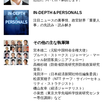
IN-DEPTH＆PERSONALS
注目ニュースの裏事情、政官財界「重要人
事」の先読み・読み解き
その他の主な執筆陣
宮本雄二（元駐中国特命全権大使）
ブルース・ストークス（ジャーマン・マー
シャル財団客員シニアフェロー）
高橋杉雄（防衛省防衛研究所防衛政策研究
室長）
滝田洋一（日本経済新聞社特任編集委員）
松原実穂子（NTT チーフ・サイバーセキュ
リティ・ストラテジスト）
磯山友幸（経済ジャーナリスト）
小泉悠（東京大学先端科学技術研究センタ
ー専任講師）など