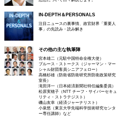
IN-DEPTH＆PERSONALS
注目ニュースの裏事情、政官財界「重要人
事」の先読み・読み解き
その他の主な執筆陣
宮本雄二（元駐中国特命全権大使）
ブルース・ストークス（ジャーマン・マー
シャル財団客員シニアフェロー）
高橋杉雄（防衛省防衛研究所防衛政策研究
室長）
滝田洋一（日本経済新聞社特任編集委員）
松原実穂子（NTT チーフ・サイバーセキュ
リティ・ストラテジスト）
磯山友幸（経済ジャーナリスト）
小泉悠（東京大学先端科学技術研究センタ
ー専任講師）など