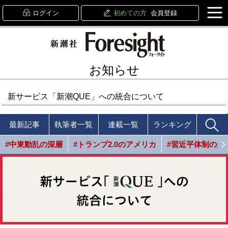
ログイン
初めての方
会員登録
お知らせ
新サービス「新潮QUE」への統合について
最新記事
執筆者一覧
連載一覧
ランキング
#中東動乱の深層
#トランプ2.0のアメリカ
#習近平体制の光