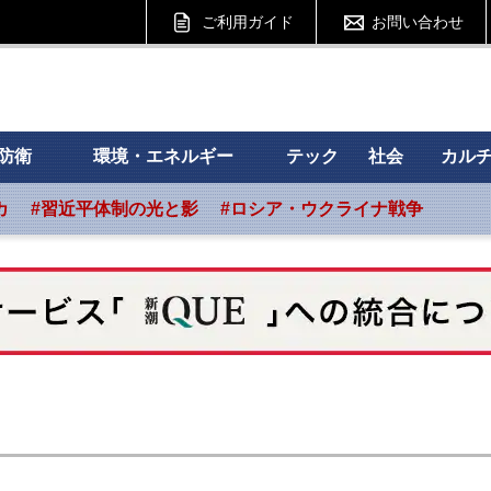
ご利用ガイド
お問い合わせ
 フォーサイト
防衛
環境・エネルギー
テック
社会
カル
カ
#習近平体制の光と影
#ロシア・ウクライナ戦争