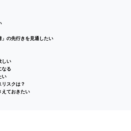
い
情」の先行きを見通したい
欲しい
になる
たい
スリスクは？
さえておきたい