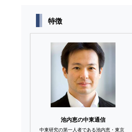
特徴
池内恵の中東通信
中東研究の第⼀⼈者である池内恵・東京