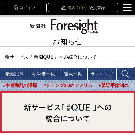
ログイン
初めての方
会員登録
お知らせ
新サービス「新潮QUE」への統合について
最新記事
執筆者一覧
連載一覧
ランキング
#中東動乱の深層
#トランプ2.0のアメリカ
#習近平体制の光