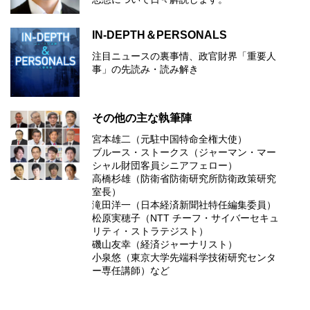
IN-DEPTH＆PERSONALS
注目ニュースの裏事情、政官財界「重要人
事」の先読み・読み解き
その他の主な執筆陣
宮本雄二（元駐中国特命全権大使）
ブルース・ストークス（ジャーマン・マー
シャル財団客員シニアフェロー）
高橋杉雄（防衛省防衛研究所防衛政策研究
室長）
滝田洋一（日本経済新聞社特任編集委員）
松原実穂子（NTT チーフ・サイバーセキュ
リティ・ストラテジスト）
磯山友幸（経済ジャーナリスト）
小泉悠（東京大学先端科学技術研究センタ
ー専任講師）など