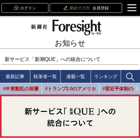
ログイン
初めての方
会員登録
お知らせ
新サービス「新潮QUE」への統合について
最新記事
執筆者一覧
連載一覧
ランキング
#中東動乱の深層
#トランプ2.0のアメリカ
#習近平体制の光