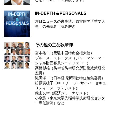
IN-DEPTH＆PERSONALS
注目ニュースの裏事情、政官財界「重要人
事」の先読み・読み解き
その他の主な執筆陣
宮本雄二（元駐中国特命全権大使）
ブルース・ストークス（ジャーマン・マー
シャル財団客員シニアフェロー）
高橋杉雄（防衛省防衛研究所防衛政策研究
室長）
滝田洋一（日本経済新聞社特任編集委員）
松原実穂子（NTT チーフ・サイバーセキュ
リティ・ストラテジスト）
磯山友幸（経済ジャーナリスト）
小泉悠（東京大学先端科学技術研究センタ
ー専任講師）など