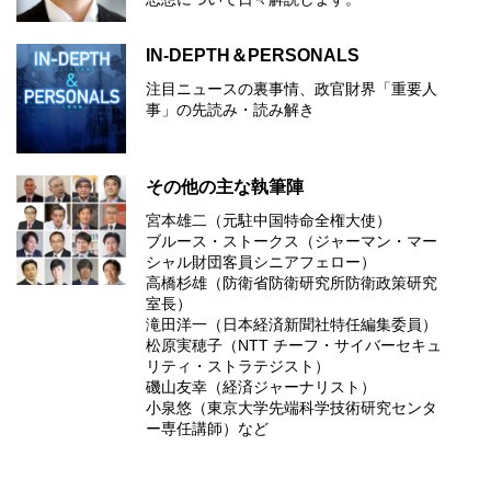
IN-DEPTH＆PERSONALS
注目ニュースの裏事情、政官財界「重要人
事」の先読み・読み解き
その他の主な執筆陣
宮本雄二（元駐中国特命全権大使）
ブルース・ストークス（ジャーマン・マー
シャル財団客員シニアフェロー）
高橋杉雄（防衛省防衛研究所防衛政策研究
室長）
滝田洋一（日本経済新聞社特任編集委員）
松原実穂子（NTT チーフ・サイバーセキュ
リティ・ストラテジスト）
磯山友幸（経済ジャーナリスト）
小泉悠（東京大学先端科学技術研究センタ
ー専任講師）など