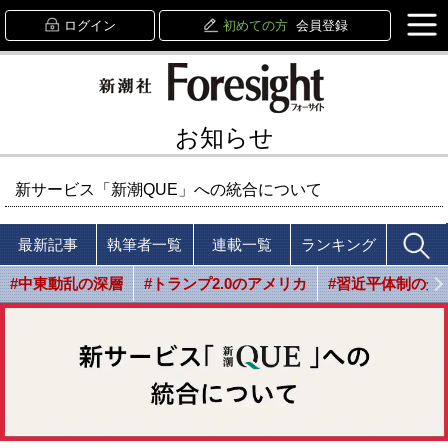
ログイン
初めての方
会員登録
お知らせ
新サービス「新潮QUE」への統合について
最新記事
執筆者一覧
連載一覧
ランキング
#中東動乱の深層
#トランプ2.0のアメリカ
#習近平体制の光