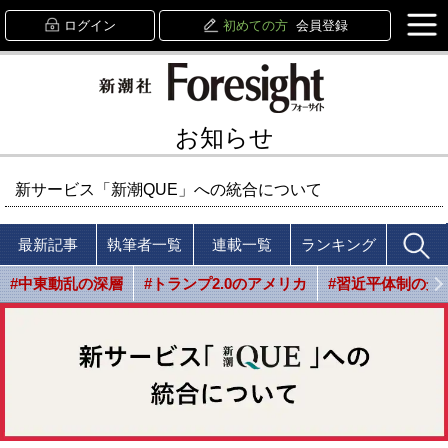
ログイン
初めての方
会員登録
お知らせ
新サービス「新潮QUE」への統合について
最新記事
執筆者一覧
連載一覧
ランキング
#中東動乱の深層
#トランプ2.0のアメリカ
#習近平体制の光