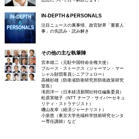
IN-DEPTH＆PERSONALS
注目ニュースの裏事情、政官財界「重要人
事」の先読み・読み解き
その他の主な執筆陣
宮本雄二（元駐中国特命全権大使）
ブルース・ストークス（ジャーマン・マー
シャル財団客員シニアフェロー）
高橋杉雄（防衛省防衛研究所防衛政策研究
室長）
滝田洋一（日本経済新聞社特任編集委員）
松原実穂子（NTT チーフ・サイバーセキュ
リティ・ストラテジスト）
磯山友幸（経済ジャーナリスト）
小泉悠（東京大学先端科学技術研究センタ
ー専任講師）など